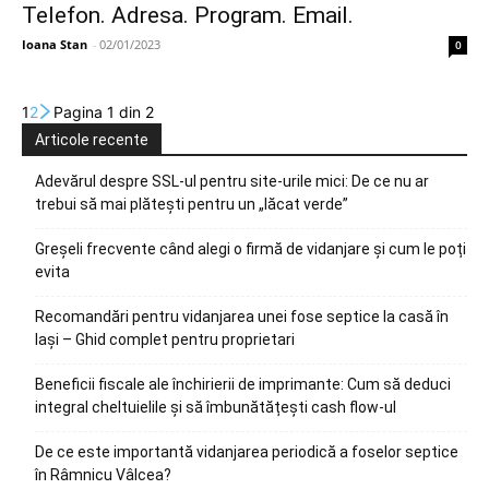
Telefon. Adresa. Program. Email.
Ioana Stan
-
02/01/2023
0
1
2
Pagina 1 din 2
Articole recente
Adevărul despre SSL-ul pentru site-urile mici: De ce nu ar
trebui să mai plătești pentru un „lăcat verde”
Greșeli frecvente când alegi o firmă de vidanjare și cum le poți
evita
Recomandări pentru vidanjarea unei fose septice la casă în
Iași – Ghid complet pentru proprietari
Beneficii fiscale ale închirierii de imprimante: Cum să deduci
integral cheltuielile și să îmbunătățești cash flow-ul
De ce este importantă vidanjarea periodică a foselor septice
în Râmnicu Vâlcea?