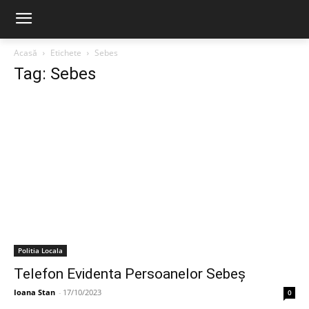
Acasă
Etichete
Sebes
Tag: Sebes
Politia Locala
Telefon Evidenta Persoanelor Sebeș
Ioana Stan
-
17/10/2023
0