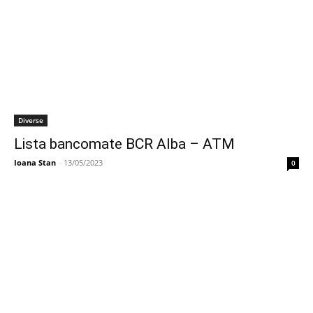
Diverse
Lista bancomate BCR Alba – ATM
Ioana Stan
-
13/05/2023
0