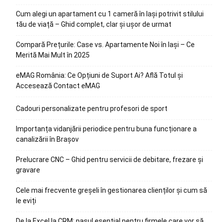
Cum alegi un apartament cu 1 cameră în Iași potrivit stilului
tău de viață – Ghid complet, clar și ușor de urmat
Compară Prețurile: Case vs. Apartamente Noi în Iași – Ce
Merită Mai Mult în 2025
eMAG România: Ce Opțiuni de Suport Ai? Află Totul și
Accesează Contact eMAG
Cadouri personalizate pentru profesori de sport
Importanța vidanjării periodice pentru buna funcționare a
canalizării în Brașov
Prelucrare CNC – Ghid pentru servicii de debitare, frezare și
gravare
Cele mai frecvente greșeli în gestionarea clienților și cum să
le eviți
De la Excel la CRM: pasul esențial pentru firmele care vor să