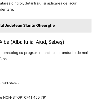
tarea dintilor, detartrajul si aplicarea de lacuri
 dentare.
alul Judetean Sfantu Gheorghe
ba (Alba Iulia, Aiud, Sebeș)
ui stomatolog cu program non-stop, in randurile de mai
Alba:
– publicitate –
nte NON-STOP: 0741 455 791