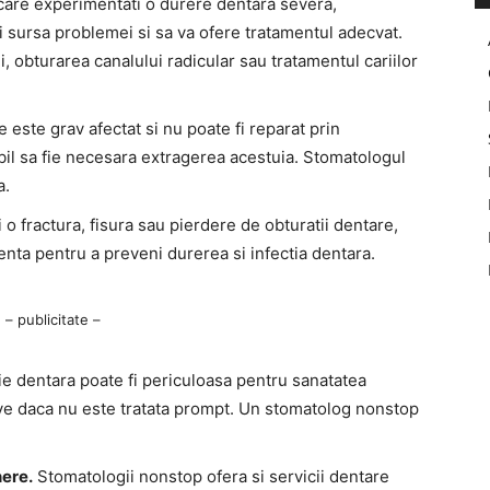
 care experimentati o durere dentara severa,
ti sursa problemei si sa va ofere tratamentul adecvat.
, obturarea canalului radicular sau tratamentul cariilor
e este grav afectat si nu poate fi reparat prin
ibil sa fie necesara extragerea acestuia. Stomatologul
a.
 o fractura, fisura sau pierdere de obturatii dentare,
enta pentru a preveni durerea si infectia dentara.
– publicitate –
ie dentara poate fi periculoasa pentru sanatatea
ave daca nu este tratata prompt. Un stomatolog nonstop
nere.
Stomatologii nonstop ofera si servicii dentare