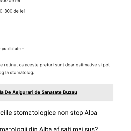
300 de lei
00-800 de lei
– publicitate –
 retinut ca aceste preturi sunt doar estimative si pot
log la stomatolog.
la De Asigurari de Sanatate Buzau
iciile stomatologice non stop Alba
atologii din Alba afisati mai sus?