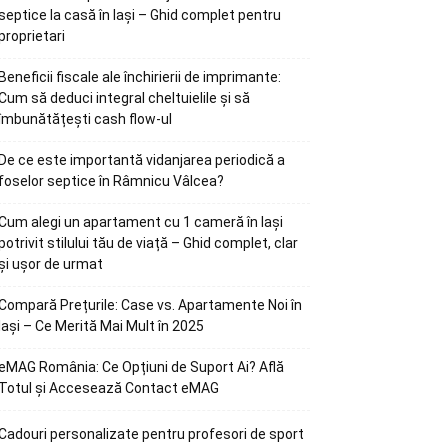
septice la casă în Iași – Ghid complet pentru
proprietari
Beneficii fiscale ale închirierii de imprimante:
Cum să deduci integral cheltuielile și să
îmbunătățești cash flow-ul
De ce este importantă vidanjarea periodică a
foselor septice în Râmnicu Vâlcea?
Cum alegi un apartament cu 1 cameră în Iași
potrivit stilului tău de viață – Ghid complet, clar
și ușor de urmat
Compară Prețurile: Case vs. Apartamente Noi în
Iași – Ce Merită Mai Mult în 2025
eMAG România: Ce Opțiuni de Suport Ai? Află
Totul și Accesează Contact eMAG
Cadouri personalizate pentru profesori de sport