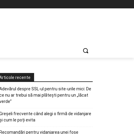
Articole recente
Adevărul despre SSL-ul pentru site-urile mici: De
ce nu ar trebui să mai plătești pentru un „lăcat
verde”
Greșeli frecvente când alegi o firmă de vidanjare
și cum le poți evita
Recomandări pentru vidanjarea unei fose