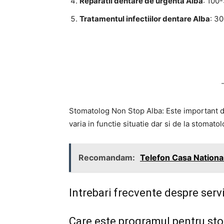
Reparatii dentare de urgenta Alba
: 100-
Tratamentul infectiilor dentare Alba
: 3
Stomatolog Non Stop Alba: Este important de
varia in functie situatie dar si de la stomato
Recomandam:
Telefon Casa Nationa
Intrebari frecvente despre serv
Care este programul pentru stom