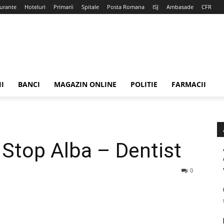
urante
Hoteluri
Primarii
Spitale
Posta Romana
ISJ
Ambasade
CFR
II
BANCI
MAGAZIN ONLINE
POLITIE
FARMACII
Stop Alba – Dentist
0