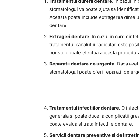
Tratamentul durerii dentare.
In cazul in
stomatologul va poate ajuta sa identifica
Aceasta poate include extragerea dintelui
dentare.
Extrageri dentare.
In cazul in care dintel
tratamentul canalului radicular, este pos
nonstop poate efectua aceasta procedur
Reparatii dentare de urgenta.
Daca aveti
stomatologul poate oferi reparatii de urg
Tratamentul infectiilor dentare.
O infect
generala si poate duce la complicatii gr
poate evalua si trata infectiile dentare.
Servicii dentare preventive si de intreti