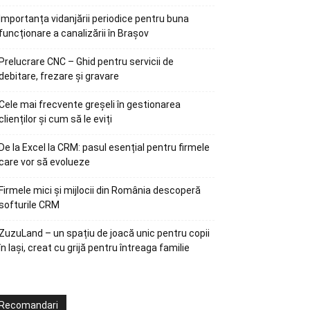
Importanța vidanjării periodice pentru buna
funcționare a canalizării în Brașov
Prelucrare CNC – Ghid pentru servicii de
debitare, frezare și gravare
Cele mai frecvente greșeli în gestionarea
clienților și cum să le eviți
De la Excel la CRM: pasul esențial pentru firmele
care vor să evolueze
Firmele mici și mijlocii din România descoperă
softurile CRM
ZuzuLand – un spațiu de joacă unic pentru copii
în Iași, creat cu grijă pentru întreaga familie
Recomandari