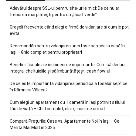
Adevărul despre SSL-ul pentru site-urile mici: De ce nu ar
trebui să mai plătești pentru un „lăcat verde”
Greșeli frecvente când alegi o firmă de vidanjare și cum le poți
evita
Recomandări pentru vidanjarea unei fose septice la casă în
Iași – Ghid complet pentru proprietari
Beneficii fiscale ale închirierii de imprimante: Cum să deduci
integral cheltuielile și să îmbunătățești cash flow-ul
De ce este importantă vidanjarea periodică a foselor septice
în Râmnicu Vâlcea?
Cum alegi un apartament cu 1 cameră în Iași potrivit stilului
tău de viață – Ghid complet, clar și ușor de urmat
Compară Prețurile: Case vs. Apartamente Noi în Iași – Ce
Merită Mai Mult în 2025