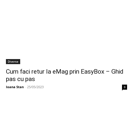
Diverse
Cum faci retur la eMag prin EasyBox – Ghid
pas cu pas
Ioana Stan
-
25/05/2023
0