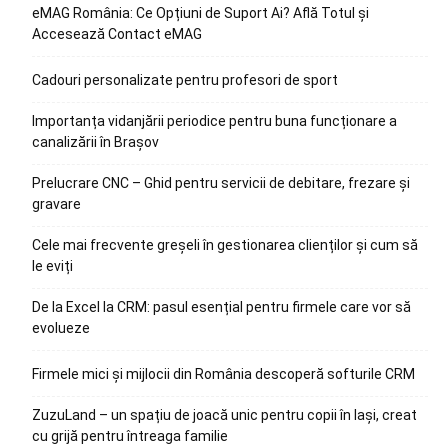
eMAG România: Ce Opțiuni de Suport Ai? Află Totul și
Accesează Contact eMAG
Cadouri personalizate pentru profesori de sport
Importanța vidanjării periodice pentru buna funcționare a
canalizării în Brașov
Prelucrare CNC – Ghid pentru servicii de debitare, frezare și
gravare
Cele mai frecvente greșeli în gestionarea clienților și cum să
le eviți
De la Excel la CRM: pasul esențial pentru firmele care vor să
evolueze
Firmele mici și mijlocii din România descoperă softurile CRM
ZuzuLand – un spațiu de joacă unic pentru copii în Iași, creat
cu grijă pentru întreaga familie