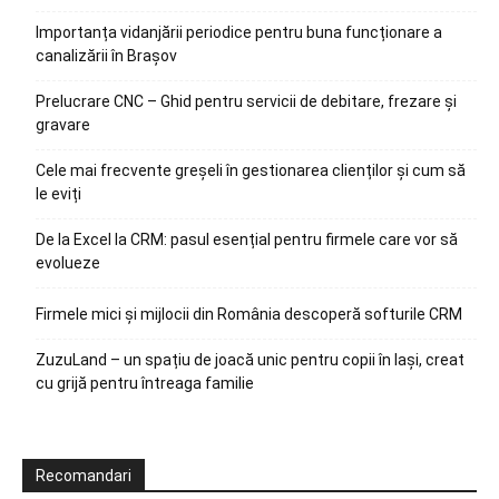
Importanța vidanjării periodice pentru buna funcționare a
canalizării în Brașov
Prelucrare CNC – Ghid pentru servicii de debitare, frezare și
gravare
Cele mai frecvente greșeli în gestionarea clienților și cum să
le eviți
De la Excel la CRM: pasul esențial pentru firmele care vor să
evolueze
Firmele mici și mijlocii din România descoperă softurile CRM
ZuzuLand – un spațiu de joacă unic pentru copii în Iași, creat
cu grijă pentru întreaga familie
Recomandari