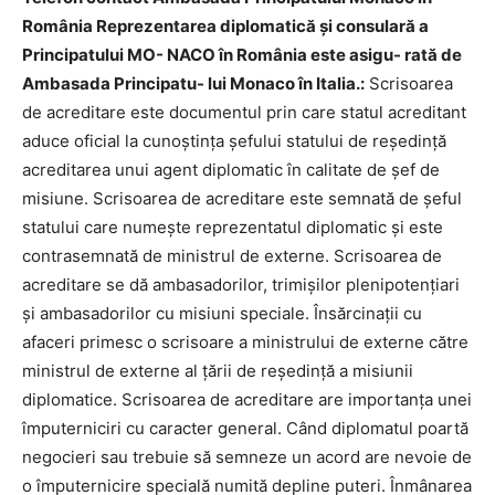
România Reprezentarea diplomatică şi consulară a
Principatului MO- NACO în România este asigu- rată de
Ambasada Principatu- lui Monaco în Italia.:
Scrisoarea
de acreditare este documentul prin care statul acreditant
aduce oficial la cunoștința șefului statului de reședință
acreditarea unui agent diplomatic în calitate de șef de
misiune. Scrisoarea de acreditare este semnată de șeful
statului care numește reprezentatul diplomatic și este
contrasemnată de ministrul de externe. Scrisoarea de
acreditare se dă ambasadorilor, trimișilor plenipotențiari
și ambasadorilor cu misiuni speciale. Însărcinații cu
afaceri primesc o scrisoare a ministrului de externe către
ministrul de externe al țării de reședință a misiunii
diplomatice. Scrisoarea de acreditare are importanța unei
împuterniciri cu caracter general. Când diplomatul poartă
negocieri sau trebuie să semneze un acord are nevoie de
o împuternicire specială numită depline puteri. Înmânarea