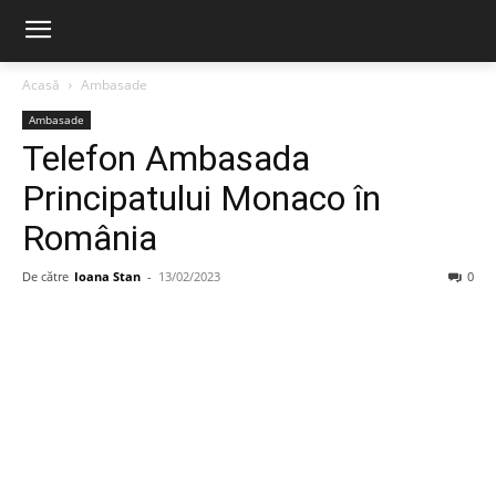
Acasă
Ambasade
Ambasade
Telefon Ambasada
Principatului Monaco în
România
De către
Ioana Stan
-
13/02/2023
0