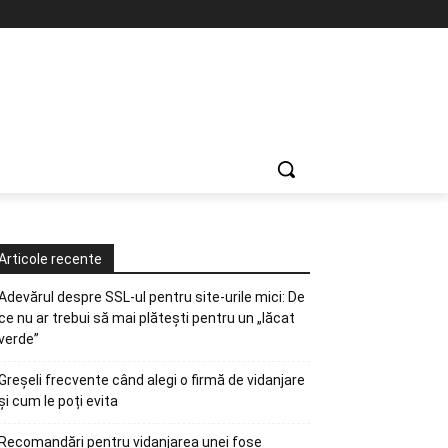
Articole recente
Adevărul despre SSL-ul pentru site-urile mici: De
ce nu ar trebui să mai plătești pentru un „lăcat
verde”
Greșeli frecvente când alegi o firmă de vidanjare
și cum le poți evita
Recomandări pentru vidanjarea unei fose