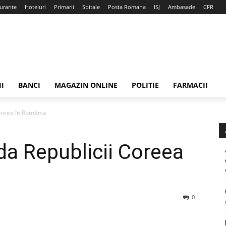
urante
Hoteluri
Primarii
Spitale
Posta Romana
ISJ
Ambasade
CFR
II
BANCI
MAGAZIN ONLINE
POLITIE
FARMACII
oreea în România
a Republicii Coreea
0