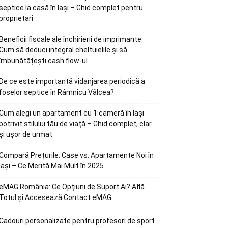
septice la casă în Iași – Ghid complet pentru
proprietari
Beneficii fiscale ale închirierii de imprimante:
Cum să deduci integral cheltuielile și să
îmbunătățești cash flow-ul
De ce este importantă vidanjarea periodică a
foselor septice în Râmnicu Vâlcea?
Cum alegi un apartament cu 1 cameră în Iași
potrivit stilului tău de viață – Ghid complet, clar
și ușor de urmat
Compară Prețurile: Case vs. Apartamente Noi în
Iași – Ce Merită Mai Mult în 2025
eMAG România: Ce Opțiuni de Suport Ai? Află
Totul și Accesează Contact eMAG
Cadouri personalizate pentru profesori de sport