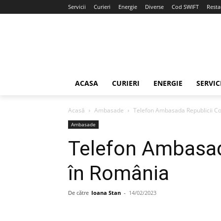
Servicii
Curieri
Energie
Diverse
Cod SWIFT
Resta
ACASA
CURIERI
ENERGIE
SERVIC
Acasă
Ambasade
Telefon Ambasada Republicii C
Ambasade
Telefon Ambasad
în România
De către
Ioana Stan
-
14/02/2023