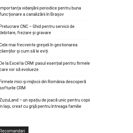
Importanța vidanjării periodice pentru buna
funcționare a canalizării în Brașov
Prelucrare CNC – Ghid pentru servicii de
debitare, frezare și gravare
Cele mai frecvente greșeli în gestionarea
clienților și cum să le eviți
De la Excel la CRM: pasul esențial pentru firmele
care vor să evolueze
Firmele mici și mijlocii din România descoperă
softurile CRM
ZuzuLand – un spațiu de joacă unic pentru copii
în Iași, creat cu grijă pentru întreaga familie
Recomandari