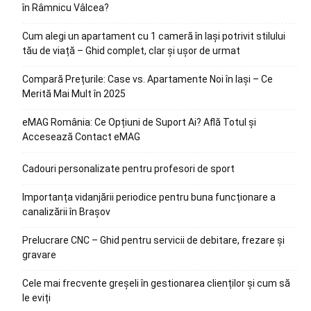
în Râmnicu Vâlcea?
Cum alegi un apartament cu 1 cameră în Iași potrivit stilului
tău de viață – Ghid complet, clar și ușor de urmat
Compară Prețurile: Case vs. Apartamente Noi în Iași – Ce
Merită Mai Mult în 2025
eMAG România: Ce Opțiuni de Suport Ai? Află Totul și
Accesează Contact eMAG
Cadouri personalizate pentru profesori de sport
Importanța vidanjării periodice pentru buna funcționare a
canalizării în Brașov
Prelucrare CNC – Ghid pentru servicii de debitare, frezare și
gravare
Cele mai frecvente greșeli în gestionarea clienților și cum să
le eviți