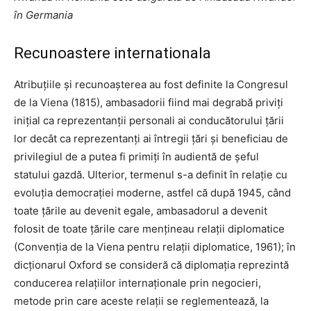
în Germania
Recunoastere internationala
Atribuțiile și recunoașterea au fost definite la Congresul
de la Viena (1815), ambasadorii fiind mai degrabă priviți
inițial ca reprezentanții personali ai conducătorului țării
lor decât ca reprezentanți ai întregii țări și beneficiau de
privilegiul de a putea fi primiți în audientă de șeful
statului gazdă. Ulterior, termenul s-a definit în relație cu
evoluția democrației moderne, astfel că după 1945, când
toate țările au devenit egale, ambasadorul a devenit
folosit de toate țările care mențineau relații diplomatice
(Convenția de la Viena pentru relații diplomatice, 1961); în
dicționarul Oxford se consideră că diplomația reprezintă
conducerea relațiilor internaționale prin negocieri,
metode prin care aceste relații se reglementează, la