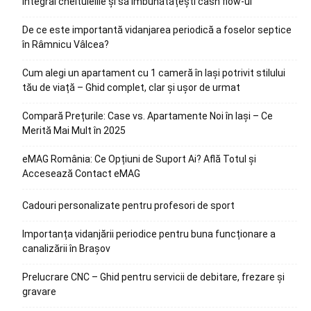
integral cheltuielile și să îmbunătățești cash flow-ul
De ce este importantă vidanjarea periodică a foselor septice
în Râmnicu Vâlcea?
Cum alegi un apartament cu 1 cameră în Iași potrivit stilului
tău de viață – Ghid complet, clar și ușor de urmat
Compară Prețurile: Case vs. Apartamente Noi în Iași – Ce
Merită Mai Mult în 2025
eMAG România: Ce Opțiuni de Suport Ai? Află Totul și
Accesează Contact eMAG
Cadouri personalizate pentru profesori de sport
Importanța vidanjării periodice pentru buna funcționare a
canalizării în Brașov
Prelucrare CNC – Ghid pentru servicii de debitare, frezare și
gravare