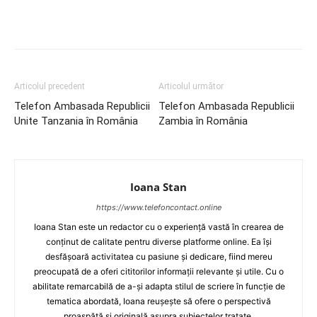
Articolul precedent
Articolul următor
Telefon Ambasada Republicii
Telefon Ambasada Republicii
Unite Tanzania în România
Zambia în România
Ioana Stan
https://www.telefoncontact.online
Ioana Stan este un redactor cu o experiență vastă în crearea de
conținut de calitate pentru diverse platforme online. Ea își
desfășoară activitatea cu pasiune și dedicare, fiind mereu
preocupată de a oferi cititorilor informații relevante și utile. Cu o
abilitate remarcabilă de a-și adapta stilul de scriere în funcție de
tematica abordată, Ioana reușește să ofere o perspectivă
proaspătă și originală asupra subiectelor tratate.