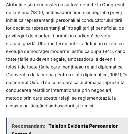
Atribuțiile și recunoașterea au fost definite la Congresul
de la Viena (1815), ambasadorii fiind mai degrabă priviți
inițial ca reprezentanții personali ai conducătorului țării
lor decât ca reprezentanți ai întregii țări și beneficiau de
privilegiul de a putea fi primiți în audientă de șeful
statului gazdă. Ulterior, termenul s-a definit în relație cu
evoluția democrației moderne, astfel că după 1945, când
toate țările au devenit egale, ambasadorul a devenit
folosit de toate țările care mențineau relații diplomatice
(Convenția de la Viena pentru relații diplomatice, 1961); în
dicționarul Oxford se consideră că diplomația reprezintă
conducerea relațiilor internaționale prin negocieri,
metode prin care aceste relații se reglementează, la
aceasta participând ambasadorii și trimișii.
Recomandam:
Telefon Evidenta Persoanelor