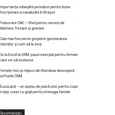
Importanța vidanjării periodice pentru buna
funcționare a canalizării în Brașov
Prelucrare CNC – Ghid pentru servicii de
debitare, frezare și gravare
Cele mai frecvente greșeli în gestionarea
clienților și cum să le eviți
De la Excel la CRM: pasul esențial pentru firmele
care vor să evolueze
Firmele mici și mijlocii din România descoperă
softurile CRM
ZuzuLand – un spațiu de joacă unic pentru copii
în Iași, creat cu grijă pentru întreaga familie
Recomandari