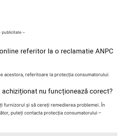
– publicitate –
 online referitor la o reclamatie ANPC
le acestora, referitoare la protecția consumatorului:
l achiziționat nu funcționează corect?
ți furnizorul și să cereți remedierea problemei. În
cător, puteți contacta protecția consumatorului –