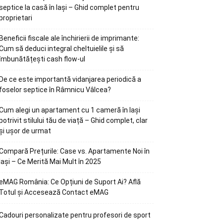
septice la casă în Iași – Ghid complet pentru
proprietari
Beneficii fiscale ale închirierii de imprimante:
Cum să deduci integral cheltuielile și să
îmbunătățești cash flow-ul
De ce este importantă vidanjarea periodică a
foselor septice în Râmnicu Vâlcea?
Cum alegi un apartament cu 1 cameră în Iași
potrivit stilului tău de viață – Ghid complet, clar
și ușor de urmat
Compară Prețurile: Case vs. Apartamente Noi în
Iași – Ce Merită Mai Mult în 2025
eMAG România: Ce Opțiuni de Suport Ai? Află
Totul și Accesează Contact eMAG
Cadouri personalizate pentru profesori de sport