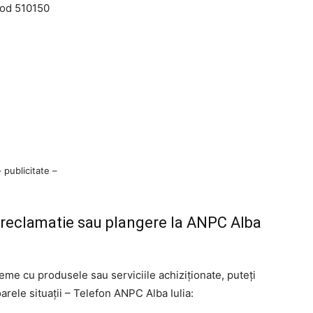
 cod 510150
– publicitate –
o reclamatie sau plangere la ANPC Alba
leme cu produsele sau serviciile achiziționate, puteți
rele situații – Telefon ANPC Alba Iulia: