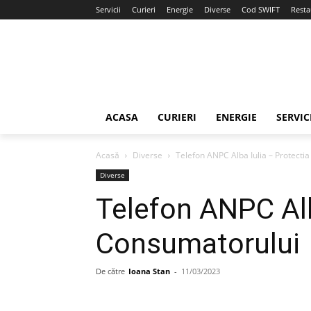
Servicii
Curieri
Energie
Diverse
Cod SWIFT
Resta
ACASA
CURIERI
ENERGIE
SERVIC
Acasă
Diverse
Telefon ANPC Alba Iulia – Protecti
Diverse
Telefon ANPC Alb
Consumatorului
De către
Ioana Stan
-
11/03/2023