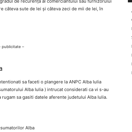
de gradul de recurență al comerciantului sau furnizorului
re câteva sute de lei și câteva zeci de mii de lei, în
– publicitate –
a
 intentionati sa faceti o plangere la ANPC Alba Iulia
matorului Alba Iulia ) intrucat considerati ca vi s-au
a rugam sa gasiti datele aferente judetului Alba Iulia.
sumatorilor Alba