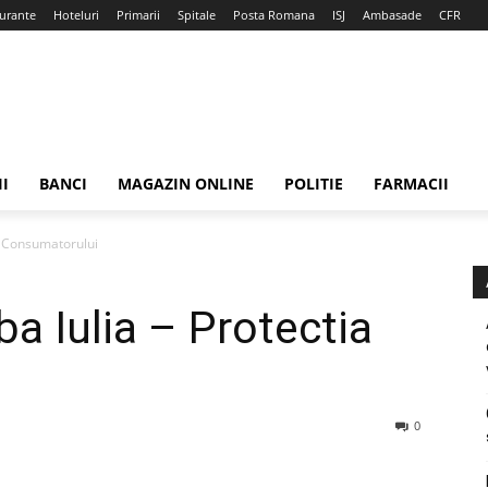
urante
Hoteluri
Primarii
Spitale
Posta Romana
ISJ
Ambasade
CFR
II
BANCI
MAGAZIN ONLINE
POLITIE
FARMACII
a Consumatorului
a Iulia – Protectia
0