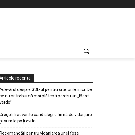
Articole recente
Adevărul despre SSL-ul pentru site-urile mici: De
ce nu ar trebui să mai plătești pentru un „lăcat
verde”
Greșeli frecvente când alegi o firmă de vidanjare
și cum le poți evita
Recomandări pentru vidanjarea unei fose