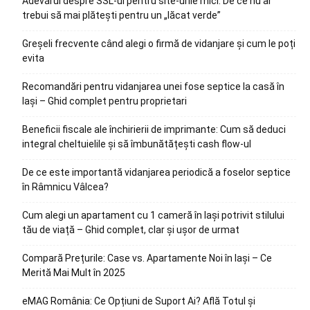
Adevărul despre SSL-ul pentru site-urile mici: De ce nu ar
trebui să mai plătești pentru un „lăcat verde”
Greșeli frecvente când alegi o firmă de vidanjare și cum le poți
evita
Recomandări pentru vidanjarea unei fose septice la casă în
Iași – Ghid complet pentru proprietari
Beneficii fiscale ale închirierii de imprimante: Cum să deduci
integral cheltuielile și să îmbunătățești cash flow-ul
De ce este importantă vidanjarea periodică a foselor septice
în Râmnicu Vâlcea?
Cum alegi un apartament cu 1 cameră în Iași potrivit stilului
tău de viață – Ghid complet, clar și ușor de urmat
Compară Prețurile: Case vs. Apartamente Noi în Iași – Ce
Merită Mai Mult în 2025
eMAG România: Ce Opțiuni de Suport Ai? Află Totul și