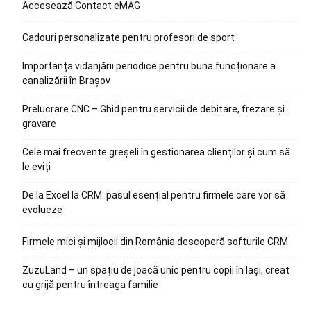
Accesează Contact eMAG
Cadouri personalizate pentru profesori de sport
Importanța vidanjării periodice pentru buna funcționare a
canalizării în Brașov
Prelucrare CNC – Ghid pentru servicii de debitare, frezare și
gravare
Cele mai frecvente greșeli în gestionarea clienților și cum să
le eviți
De la Excel la CRM: pasul esențial pentru firmele care vor să
evolueze
Firmele mici și mijlocii din România descoperă softurile CRM
ZuzuLand – un spațiu de joacă unic pentru copii în Iași, creat
cu grijă pentru întreaga familie