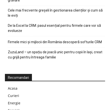
gravare
Cele mai frecvente greșeli în gestionarea clienților și cum să
le eviți
De la Excel la CRM: pasul esențial pentru firmele care vor să
evolueze
Firmele mici și mijlocii din România descoperă softurile CRM
ZuzuLand – un spațiu de joacă unic pentru copii în Iași, creat
cu grijă pentru întreaga familie
Recomandari
Acasa
Curieri
Energie