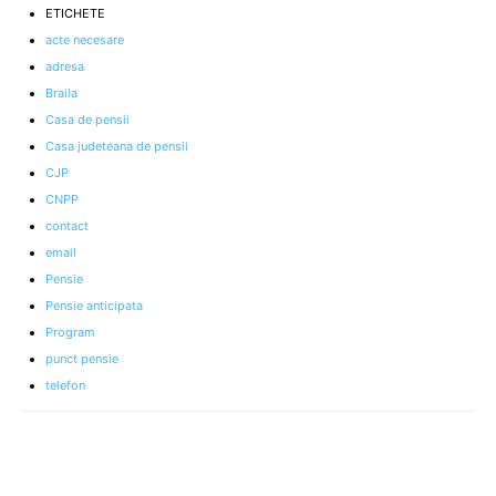
ETICHETE
acte necesare
adresa
Braila
Casa de pensii
Casa judeteana de pensii
CJP
CNPP
contact
email
Pensie
Pensie anticipata
Program
punct pensie
telefon