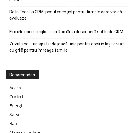
De la Excel la CRM: pasul esențial pentru firmele care vor să
evolueze
Firmele mici și mijlocii din România descoperă softurile CRM
ZuzuLand – un spațiu de joacă unic pentru copii în Iași, creat
cu grijă pentru întreaga familie
Recomandari
Acasa
Curieri
Energie
Servicii
Banci
Magazin online