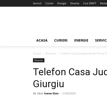
Servicii
Curieri
Energie
Diverse
Cod SWIFT
Resta
ACASA
CURIERI
ENERGIE
SERVIC
Acasă
Diverse
Telefon Casa Județeană de Pensii G
Diverse
Telefon Casa Ju
Giurgiu
De către
Ioana Stan
-
21/02/2023