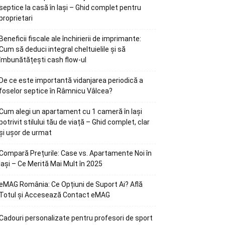
septice la casă în Iași – Ghid complet pentru
proprietari
Beneficii fiscale ale închirierii de imprimante:
Cum să deduci integral cheltuielile și să
îmbunătățești cash flow-ul
De ce este importantă vidanjarea periodică a
foselor septice în Râmnicu Vâlcea?
Cum alegi un apartament cu 1 cameră în Iași
potrivit stilului tău de viață – Ghid complet, clar
și ușor de urmat
Compară Prețurile: Case vs. Apartamente Noi în
Iași – Ce Merită Mai Mult în 2025
eMAG România: Ce Opțiuni de Suport Ai? Află
Totul și Accesează Contact eMAG
Cadouri personalizate pentru profesori de sport