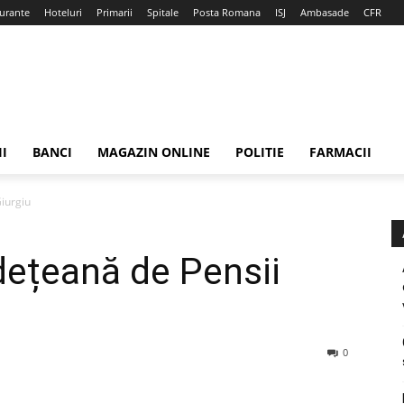
urante
Hoteluri
Primarii
Spitale
Posta Romana
ISJ
Ambasade
CFR
II
BANCI
MAGAZIN ONLINE
POLITIE
FARMACII
iurgiu
dețeană de Pensii
0