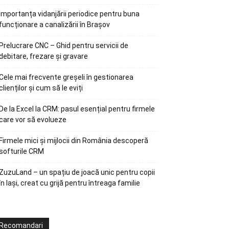
Importanța vidanjării periodice pentru buna
funcționare a canalizării în Brașov
Prelucrare CNC – Ghid pentru servicii de
debitare, frezare și gravare
Cele mai frecvente greșeli în gestionarea
clienților și cum să le eviți
De la Excel la CRM: pasul esențial pentru firmele
care vor să evolueze
Firmele mici și mijlocii din România descoperă
softurile CRM
ZuzuLand – un spațiu de joacă unic pentru copii
în Iași, creat cu grijă pentru întreaga familie
Recomandari