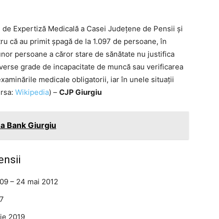
ei de Expertiză Medicală a Casei Județene de Pensii și
tru că au primit șpagă de la 1.097 de persoane, în
or persoane a căror stare de sănătate nu justifica
diverse grade de incapacitate de muncă sau verificarea
inările medicale obligatorii, iar în unele situații
ursa:
Wikipedia
) –
CJP Giurgiu
a Bank Giurgiu
ensii
009 – 24 mai 2012
17
lie 2019