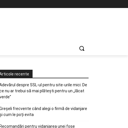
Articole recente
Adevărul despre SSL-ul pentru site-urile mici: De
ce nu ar trebui să mai plătești pentru un „lăcat
verde”
Greșeli frecvente când alegi o firmă de vidanjare
și cum le poți evita
Recomandări pentru vidanjarea unei fose