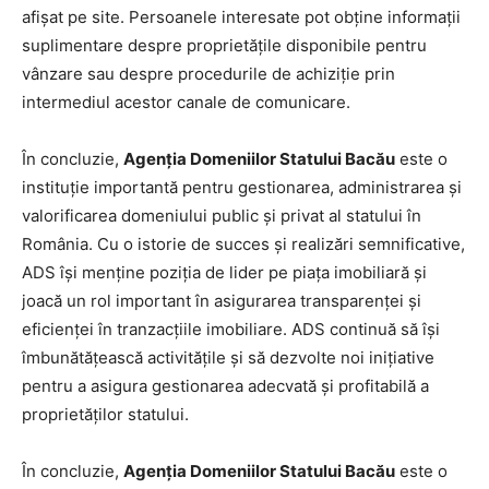
afişat pe site. Persoanele interesate pot obţine informaţii
suplimentare despre proprietăţile disponibile pentru
vânzare sau despre procedurile de achiziţie prin
intermediul acestor canale de comunicare.
În concluzie,
Agenţia Domeniilor Statului Bacău
este o
instituţie importantă pentru gestionarea, administrarea şi
valorificarea domeniului public şi privat al statului în
România. Cu o istorie de succes şi realizări semnificative,
ADS îşi menţine poziţia de lider pe piaţa imobiliară şi
joacă un rol important în asigurarea transparenţei şi
eficienţei în tranzacţiile imobiliare. ADS continuă să îşi
îmbunătăţească activităţile şi să dezvolte noi iniţiative
pentru a asigura gestionarea adecvată şi profitabilă a
proprietăţilor statului.
În concluzie,
Agenţia Domeniilor Statului Bacău
este o