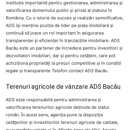
instituţie importantă pentru gestionarea, administrarea şi
valorificarea domeniului public şi privat al statului în
România. Cu o istorie de succes şi realizări semnificative,
ADS îşi menţine poziţia de lider pe piaţa imobiliară şi
continuă să joace un rol important în asigurarea
transparenţei şi eficienţei în tranzacţiile imobiliare. ADS
Bacău este un partener de încredere pentru investitori şi
dezvoltatori imobiliari, dar şi pentru cetăţeni, care pot
achiziţiona proprietăţi la preţuri competitive şi în condiţii
legale şi transparente
Telefon contact ADS Bacău
.
Terenuri agricole de vânzare ADS Bacău
ADS este responsabilă pentru administrarea şi
valorificarea terenurilor agricole deţinute de statul
român. În acest sens, agenţia pune la dispoziţia
cetăţenilor şi investitorilor terenuri agricole de calitate,
cu suprafeţe variate şi în diferite zone ale ţării. Aceste