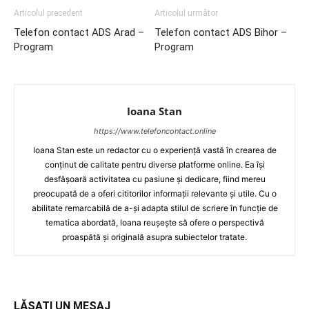
Articolul precedent
Articolul următor
Telefon contact ADS Arad –
Telefon contact ADS Bihor –
Program
Program
Ioana Stan
https://www.telefoncontact.online
Ioana Stan este un redactor cu o experiență vastă în crearea de
conținut de calitate pentru diverse platforme online. Ea își
desfășoară activitatea cu pasiune și dedicare, fiind mereu
preocupată de a oferi cititorilor informații relevante și utile. Cu o
abilitate remarcabilă de a-și adapta stilul de scriere în funcție de
tematica abordată, Ioana reușește să ofere o perspectivă
proaspătă și originală asupra subiectelor tratate.
LĂSAȚI UN MESAJ