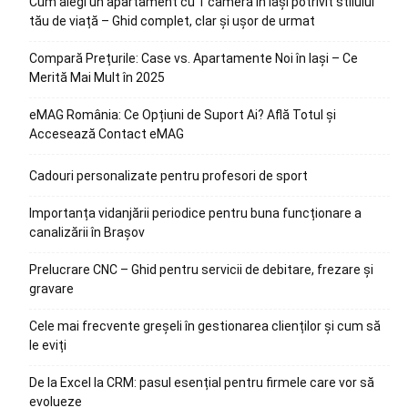
Cum alegi un apartament cu 1 cameră în Iași potrivit stilului
tău de viață – Ghid complet, clar și ușor de urmat
Compară Prețurile: Case vs. Apartamente Noi în Iași – Ce
Merită Mai Mult în 2025
eMAG România: Ce Opțiuni de Suport Ai? Află Totul și
Accesează Contact eMAG
Cadouri personalizate pentru profesori de sport
Importanța vidanjării periodice pentru buna funcționare a
canalizării în Brașov
Prelucrare CNC – Ghid pentru servicii de debitare, frezare și
gravare
Cele mai frecvente greșeli în gestionarea clienților și cum să
le eviți
De la Excel la CRM: pasul esențial pentru firmele care vor să
evolueze