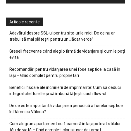
Articole recente
Adevărul despre SSL-ul pentru site-urile mici: De ce nu ar
trebui să mai plătești pentru un „lăcat verde”
Greșeli frecvente când alegi o firmă de vidanjare și cum le poți
evita
Recomandări pentru vidanjarea unei fose septice la casă în
Iași – Ghid complet pentru proprietari
Beneficii fiscale ale închirierii de imprimante: Cum să deduci
integral cheltuielile și să îmbunătățești cash flow-ul
De ce este importantă vidanjarea periodică a foselor septice
în Râmnicu Vâlcea?
Cum alegi un apartament cu 1 cameră în Iași potrivit stilului
tău de viață – Ghid complet, clar și ușor de urmat