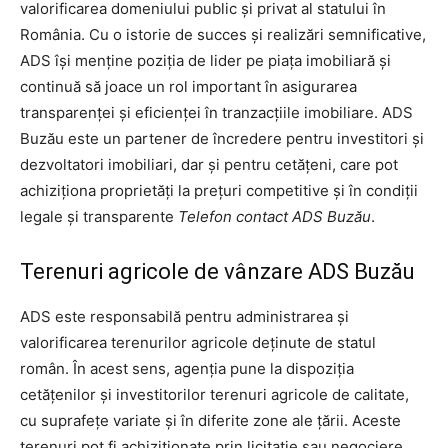
valorificarea domeniului public şi privat al statului în
România. Cu o istorie de succes şi realizări semnificative,
ADS îşi menţine poziţia de lider pe piaţa imobiliară şi
continuă să joace un rol important în asigurarea
transparenţei şi eficienţei în tranzacţiile imobiliare. ADS
Buzău este un partener de încredere pentru investitori şi
dezvoltatori imobiliari, dar şi pentru cetăţeni, care pot
achiziţiona proprietăţi la preţuri competitive şi în condiţii
legale şi transparente
Telefon contact ADS Buzău
.
Terenuri agricole de vânzare ADS Buzău
ADS este responsabilă pentru administrarea şi
valorificarea terenurilor agricole deţinute de statul
român. În acest sens, agenţia pune la dispoziţia
cetăţenilor şi investitorilor terenuri agricole de calitate,
cu suprafeţe variate şi în diferite zone ale ţării. Aceste
terenuri pot fi achiziţionate prin licitaţie sau negociere