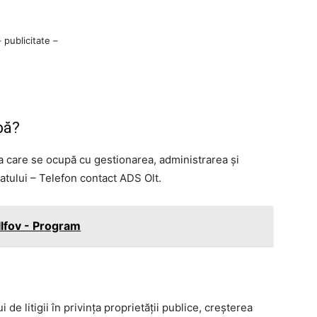
– publicitate –
pă?
a care se ocupă cu gestionarea, administrarea şi
tatului – Telefon contact ADS Olt.
Ilfov - Program
de litigii în privinţa proprietăţii publice, creşterea