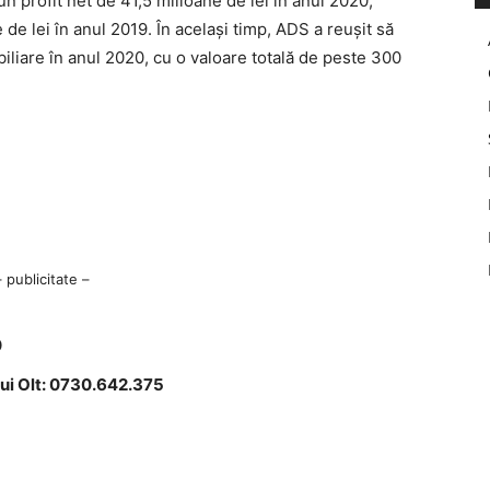
 un profit net de 41,5 milioane de lei în anul 2020,
de lei în anul 2019. În acelaşi timp, ADS a reuşit să
iliare în anul 2020, cu o valoare totală de peste 300
– publicitate –
0
lui Olt: 0730.642.375