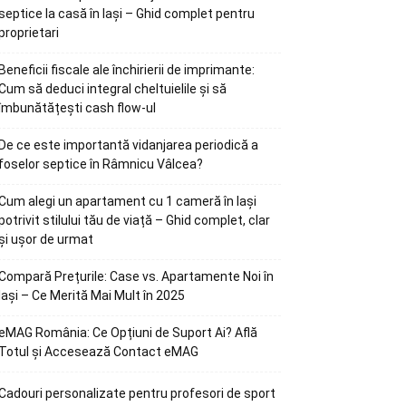
septice la casă în Iași – Ghid complet pentru
proprietari
Beneficii fiscale ale închirierii de imprimante:
Cum să deduci integral cheltuielile și să
îmbunătățești cash flow-ul
De ce este importantă vidanjarea periodică a
foselor septice în Râmnicu Vâlcea?
Cum alegi un apartament cu 1 cameră în Iași
potrivit stilului tău de viață – Ghid complet, clar
și ușor de urmat
Compară Prețurile: Case vs. Apartamente Noi în
Iași – Ce Merită Mai Mult în 2025
eMAG România: Ce Opțiuni de Suport Ai? Află
Totul și Accesează Contact eMAG
Cadouri personalizate pentru profesori de sport