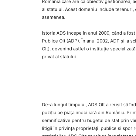
România care are ca obiectiv gestionarea, ad
al statului. Acest domeniu include terenuri, c
asemenea.
Istoria ADS începe în anul 2000, când a fos
Publice Olt (ADP). În anul 2002, ADP şi-a s
Olt), devenind astfel o instituţie specializat
privat al statului.
De-a lungul timpului, ADS Olt a reuşit să î
poziţia pe piaţa imobiliară din România. Pri
semnificative pentru bugetul de stat prin vâ
litigii în privinţa proprietăţii publice şi spor