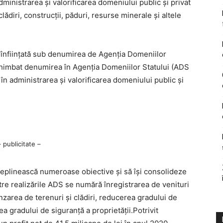
ministrarea şi valorificarea domeniului public şi privat
lădiri, construcţii, păduri, resurse minerale şi altele
t înfiinţată sub denumirea de Agenţia Domeniilor
chimbat denumirea în Agenţia Domeniilor Statului (ADS
ă în administrarea şi valorificarea domeniului public şi
– publicitate –
ndeplinească numeroase obiective şi să îşi consolideze
ntre realizările ADS se numără înregistrarea de venituri
nzarea de terenuri şi clădiri, reducerea gradului de
irea gradului de siguranţă a proprietăţii.Potrivit