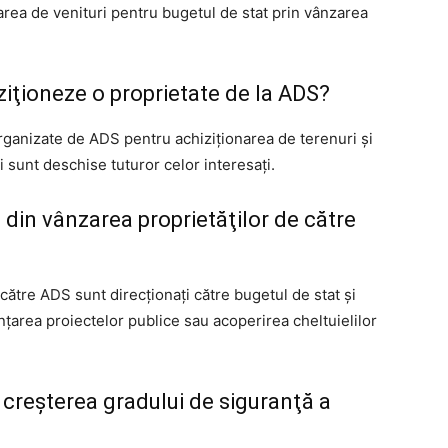
rarea de venituri pentru bugetul de stat prin vânzarea
iţioneze o proprietate de la ADS?
i organizate de ADS pentru achiziţionarea de terenuri şi
şi sunt deschise tuturor celor interesaţi.
 din vânzarea proprietăţilor de către
 către ADS sunt direcţionaţi către bugetul de stat şi
anţarea proiectelor publice sau acoperirea cheltuielilor
 creşterea gradului de siguranţă a