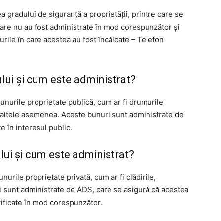
 gradului de siguranţă a proprietăţii, printre care se
 care nu au fost administrate în mod corespunzător şi
zurile în care acestea au fost încălcate – Telefon
ului şi cum este administrat?
bunurile proprietate publică, cum ar fi drumurile
 şi altele asemenea. Aceste bunuri sunt administrate de
e în interesul public.
ului şi cum este administrat?
nurile proprietate privată, cum ar fi clădirile,
i sunt administrate de ADS, care se asigură că acestea
orificate în mod corespunzător.