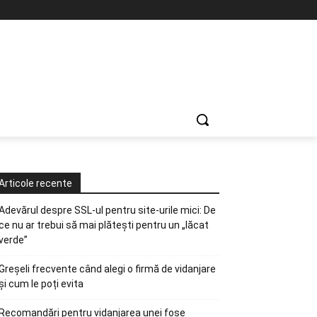
Articole recente
Adevărul despre SSL-ul pentru site-urile mici: De
ce nu ar trebui să mai plătești pentru un „lăcat
verde”
Greșeli frecvente când alegi o firmă de vidanjare
și cum le poți evita
Recomandări pentru vidanjarea unei fose