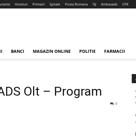
urante
Hoteluri
Primarii
Spitale
Posta Romana
ISJ
Ambasade
CFR
II
BANCI
MAGAZIN ONLINE
POLITIE
FARMACII
 ADS Olt – Program
0