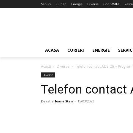
Servicii
Curieri
Energie
Diverse
Cod SWIFT
Resta
ACASA
CURIERI
ENERGIE
SERVIC
Acasă
Diverse
Telefon contact ADS Olt – Program
Diverse
Telefon contact
De către
Ioana Stan
-
15/03/2023