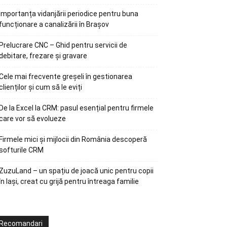
Importanța vidanjării periodice pentru buna
funcționare a canalizării în Brașov
Prelucrare CNC – Ghid pentru servicii de
debitare, frezare și gravare
Cele mai frecvente greșeli în gestionarea
clienților și cum să le eviți
De la Excel la CRM: pasul esențial pentru firmele
care vor să evolueze
Firmele mici și mijlocii din România descoperă
softurile CRM
ZuzuLand – un spațiu de joacă unic pentru copii
în Iași, creat cu grijă pentru întreaga familie
Recomandari