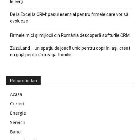
le eviți
De la Excel la CRM: pasul esențial pentru firmele care vor să
evolueze
Firmele mici și mijlocii din România descoperă softurile CRM
ZuzuLand – un spațiu de joacă unic pentru copii în Iași, creat
cu grijă pentru întreaga familie
Recomandari
Acasa
Curieri
Energie
Servicii
Banci