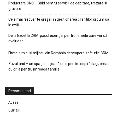
Prelucrare CNC – Ghid pentru servicii de debitare, frezare și
gravare
Cele mai frecvente greșeli în gestionarea clienților și cum să
le eviți
De la Excel la CRM: pasul esențial pentru firmele care vor să
evolueze
Firmele mici și mijlocii din România descoperă softurile CRM
ZuzuLand – un spațiu de joacă unic pentru copii în Iași, creat
cu grijă pentru întreaga familie
Recomandari
Acasa
Curieri