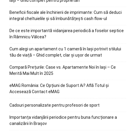
Iași – Ghid complet pentru proprietari
Beneficii fiscale ale închirierii de imprimante: Cum să deduci
integral cheltuielile și să îmbunătățești cash flow-ul
De ce este importantă vidanjarea periodică a foselor septice
în Râmnicu Vâlcea?
Cum alegi un apartament cu 1 cameră în Iași potrivit stilului
tău de viață – Ghid complet, clar și ușor de urmat
Compară Prețurile: Case vs. Apartamente Noi în Iași – Ce
Merită Mai Mult în 2025
eMAG România: Ce Opțiuni de Suport Ai? Află Totul și
Accesează Contact eMAG
Cadouri personalizate pentru profesori de sport
Importanța vidanjării periodice pentru buna funcționare a
canalizării în Brașov