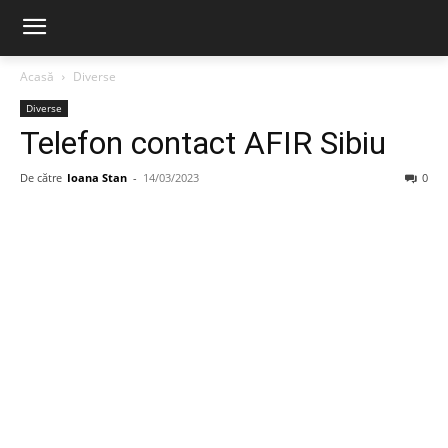
Acasă
Diverse
Diverse
Telefon contact AFIR Sibiu
De către
Ioana Stan
-
14/03/2023
0