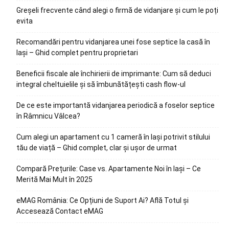
Greșeli frecvente când alegi o firmă de vidanjare și cum le poți
evita
Recomandări pentru vidanjarea unei fose septice la casă în
Iași – Ghid complet pentru proprietari
Beneficii fiscale ale închirierii de imprimante: Cum să deduci
integral cheltuielile și să îmbunătățești cash flow-ul
De ce este importantă vidanjarea periodică a foselor septice
în Râmnicu Vâlcea?
Cum alegi un apartament cu 1 cameră în Iași potrivit stilului
tău de viață – Ghid complet, clar și ușor de urmat
Compară Prețurile: Case vs. Apartamente Noi în Iași – Ce
Merită Mai Mult în 2025
eMAG România: Ce Opțiuni de Suport Ai? Află Totul și
Accesează Contact eMAG