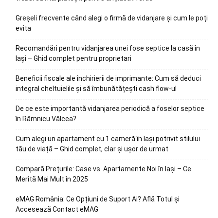
Greșeli frecvente când alegi o firmă de vidanjare și cum le poți
evita
Recomandări pentru vidanjarea unei fose septice la casă în
Iași – Ghid complet pentru proprietari
Beneficii fiscale ale închirierii de imprimante: Cum să deduci
integral cheltuielile și să îmbunătățești cash flow-ul
De ce este importantă vidanjarea periodică a foselor septice
în Râmnicu Vâlcea?
Cum alegi un apartament cu 1 cameră în Iași potrivit stilului
tău de viață – Ghid complet, clar și ușor de urmat
Compară Prețurile: Case vs. Apartamente Noi în Iași – Ce
Merită Mai Mult în 2025
eMAG România: Ce Opțiuni de Suport Ai? Află Totul și
Accesează Contact eMAG