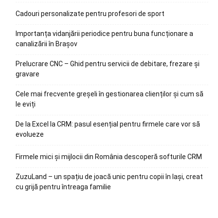
Cadouri personalizate pentru profesori de sport
Importanța vidanjării periodice pentru buna funcționare a
canalizării în Brașov
Prelucrare CNC – Ghid pentru servicii de debitare, frezare și
gravare
Cele mai frecvente greșeli în gestionarea clienților și cum să
le eviți
De la Excel la CRM: pasul esențial pentru firmele care vor să
evolueze
Firmele mici și mijlocii din România descoperă softurile CRM
ZuzuLand – un spațiu de joacă unic pentru copii în Iași, creat
cu grijă pentru întreaga familie