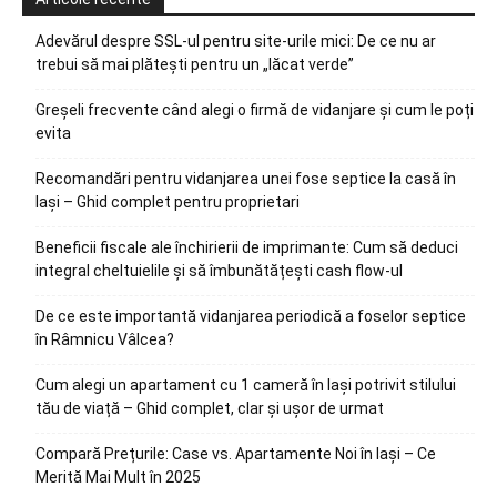
Adevărul despre SSL-ul pentru site-urile mici: De ce nu ar
trebui să mai plătești pentru un „lăcat verde”
Greșeli frecvente când alegi o firmă de vidanjare și cum le poți
evita
Recomandări pentru vidanjarea unei fose septice la casă în
Iași – Ghid complet pentru proprietari
Beneficii fiscale ale închirierii de imprimante: Cum să deduci
integral cheltuielile și să îmbunătățești cash flow-ul
De ce este importantă vidanjarea periodică a foselor septice
în Râmnicu Vâlcea?
Cum alegi un apartament cu 1 cameră în Iași potrivit stilului
tău de viață – Ghid complet, clar și ușor de urmat
Compară Prețurile: Case vs. Apartamente Noi în Iași – Ce
Merită Mai Mult în 2025