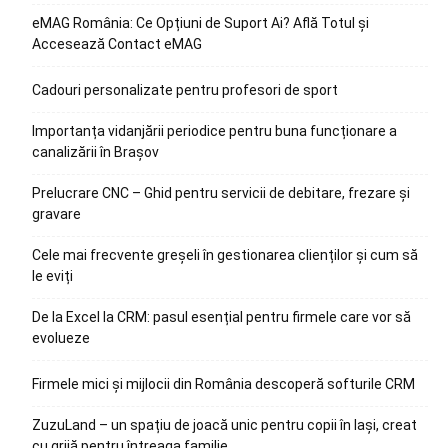
eMAG România: Ce Opțiuni de Suport Ai? Află Totul și
Accesează Contact eMAG
Cadouri personalizate pentru profesori de sport
Importanța vidanjării periodice pentru buna funcționare a
canalizării în Brașov
Prelucrare CNC – Ghid pentru servicii de debitare, frezare și
gravare
Cele mai frecvente greșeli în gestionarea clienților și cum să
le eviți
De la Excel la CRM: pasul esențial pentru firmele care vor să
evolueze
Firmele mici și mijlocii din România descoperă softurile CRM
ZuzuLand – un spațiu de joacă unic pentru copii în Iași, creat
cu grijă pentru întreaga familie