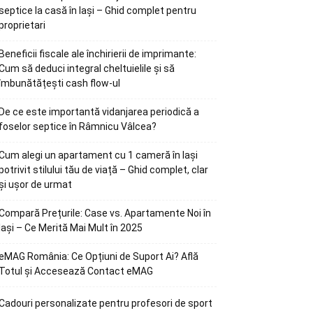
septice la casă în Iași – Ghid complet pentru
proprietari
Beneficii fiscale ale închirierii de imprimante:
Cum să deduci integral cheltuielile și să
îmbunătățești cash flow-ul
De ce este importantă vidanjarea periodică a
foselor septice în Râmnicu Vâlcea?
Cum alegi un apartament cu 1 cameră în Iași
potrivit stilului tău de viață – Ghid complet, clar
și ușor de urmat
Compară Prețurile: Case vs. Apartamente Noi în
Iași – Ce Merită Mai Mult în 2025
eMAG România: Ce Opțiuni de Suport Ai? Află
Totul și Accesează Contact eMAG
Cadouri personalizate pentru profesori de sport