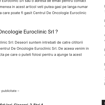
 Euroclinic Srl sau o adresa de email pentru contact
semenea in acest articol veti putea gasi pe langa numar
la care poate fi gasit Centrul De Oncologie Euroclinic
Oncologie Euroclinic Srl ?
nic Srl: Deseori suntem intrebati de catre cititorii
Centrul De Oncologie Euroclinic Srl. De aceea venim in
 pe care o puteti folosi pentru a ajunge la acest
– publicitate –
: Iasi, Cicoarei, 2, Etaj 4