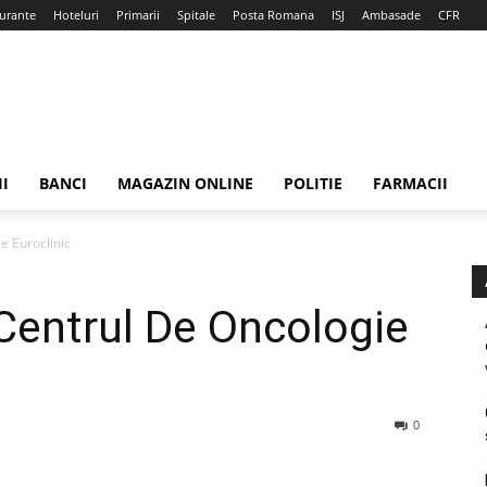
urante
Hoteluri
Primarii
Spitale
Posta Romana
ISJ
Ambasade
CFR
II
BANCI
MAGAZIN ONLINE
POLITIE
FARMACII
e Euroclinic
Centrul De Oncologie
0