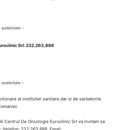
– publicitate –
uroclinic Srl: 232,263,888
– publicitate –
ionare al institutiei sanitare dar si de sarbatorile
Romaniei.
tati Centrul De Oncologie Euroclinic Srl va invitam sa
: (telefon: 232,263,888, Email: