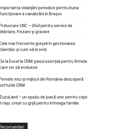
Importanța vidanjării periodice pentru buna
funcționare a canalizării în Brașov
Prelucrare CNC – Ghid pentru servicii de
debitare, frezare și gravare
Cele mai frecvente greșeli în gestionarea
clienților și cum să le eviți
De la Excel la CRM: pasul esențial pentru firmele
care vor să evolueze
Firmele mici și mijlocii din România descoperă
softurile CRM
ZuzuLand – un spațiu de joacă unic pentru copii
în Iași, creat cu grijă pentru întreaga familie
Recomandari