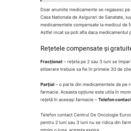
Doar anumite medicamente se regasesc pe li
Casa Nationala de Asigurari de Sanatate, supo
medicamentele compensate la medicul de famil
Astfel incat sa poti afla daca medicamentul p
Rețetele compensate și gratuite 
Fracționat
– rețeta pe 2 sau 3 luni se împart
eliberare trebuie sa fie în primele 30 de zile
Parțial
– o parte din medicamentele de pe rețe
farmacie. Aceasta opțiune este utila în mo
rețetă în aceeași farmacie –
Telefon contact
Telefon contact Centrul De Oncologie Euroc
pentru 2 luni sau 3 luni nu se ridica din far
minim o luna, aceasta expira.