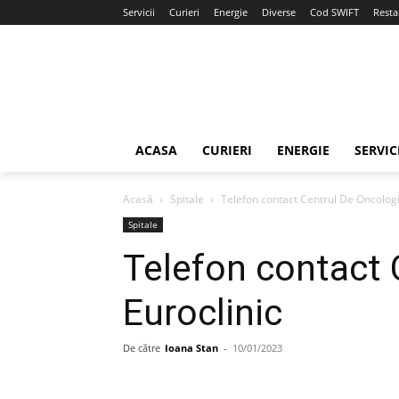
Servicii
Curieri
Energie
Diverse
Cod SWIFT
Resta
ACASA
CURIERI
ENERGIE
SERVIC
Acasă
Spitale
Telefon contact Centrul De Oncologi
Spitale
Telefon contact 
Euroclinic
De către
Ioana Stan
-
10/01/2023