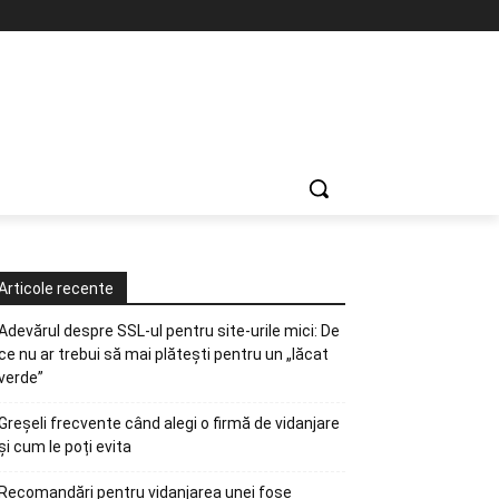
Articole recente
Adevărul despre SSL-ul pentru site-urile mici: De
ce nu ar trebui să mai plătești pentru un „lăcat
verde”
Greșeli frecvente când alegi o firmă de vidanjare
și cum le poți evita
Recomandări pentru vidanjarea unei fose