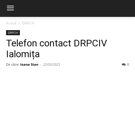
Acasă
DRPCIV
DRPCIV
Telefon contact DRPCIV
Ialomița
De către
Ioana Stan
-
22/03/2023
0