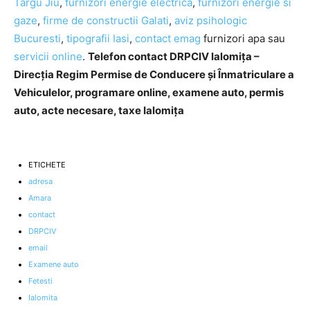
Targu Jiu
,
furnizori energie electrica
,
furnizori energie si
gaze
,
firme de constructii Galati
,
aviz psihologic
Bucuresti
,
tipografii Iasi
,
contact emag
furnizori apa sau
servicii online
.
Telefon contact DRPCIV Ialomița –
Direcția Regim Permise de Conducere și Înmatriculare a
Vehiculelor, programare online, examene auto, permis
auto, acte necesare, taxe Ialomița
ETICHETE
adresa
Amara
contact
DRPCIV
email
Examene auto
Fetesti
Ialomita