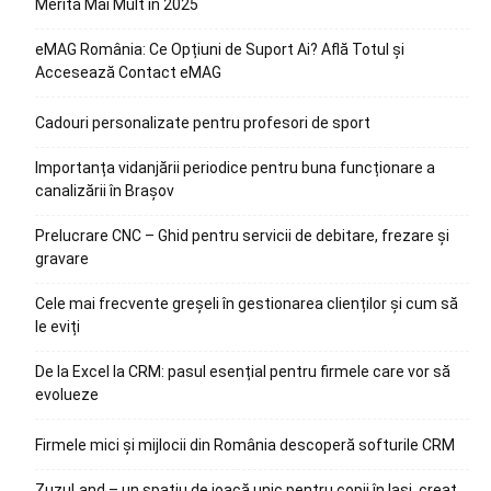
Merită Mai Mult în 2025
eMAG România: Ce Opțiuni de Suport Ai? Află Totul și
Accesează Contact eMAG
Cadouri personalizate pentru profesori de sport
Importanța vidanjării periodice pentru buna funcționare a
canalizării în Brașov
Prelucrare CNC – Ghid pentru servicii de debitare, frezare și
gravare
Cele mai frecvente greșeli în gestionarea clienților și cum să
le eviți
De la Excel la CRM: pasul esențial pentru firmele care vor să
evolueze
Firmele mici și mijlocii din România descoperă softurile CRM
ZuzuLand – un spațiu de joacă unic pentru copii în Iași, creat