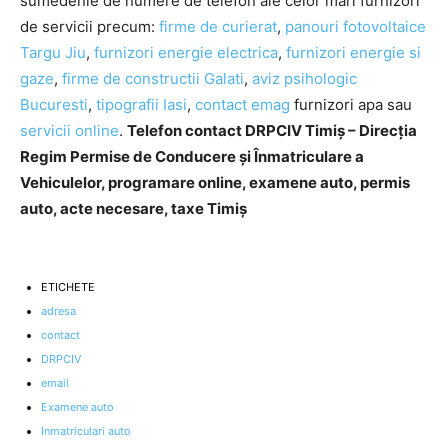
sumedenie de numere de telefon ale celor mari furnizori
de servicii precum:
firme de curierat
,
panouri fotovoltaice
Targu Jiu
,
furnizori energie electrica
,
furnizori energie si
gaze
,
firme de constructii Galati
,
aviz psihologic
Bucuresti
,
tipografii Iasi
,
contact emag
furnizori apa sau
servicii online
.
Telefon contact DRPCIV Timiș – Direcția
Regim Permise de Conducere și Înmatriculare a
Vehiculelor, programare online, examene auto, permis
auto, acte necesare, taxe Timiș
ETICHETE
adresa
contact
DRPCIV
email
Examene auto
Inmatriculari auto