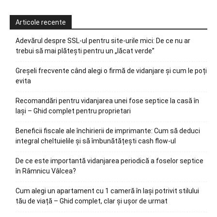
Articole recente
Adevărul despre SSL-ul pentru site-urile mici: De ce nu ar
trebui să mai plătești pentru un „lăcat verde”
Greșeli frecvente când alegi o firmă de vidanjare și cum le poți
evita
Recomandări pentru vidanjarea unei fose septice la casă în
Iași – Ghid complet pentru proprietari
Beneficii fiscale ale închirierii de imprimante: Cum să deduci
integral cheltuielile și să îmbunătățești cash flow-ul
De ce este importantă vidanjarea periodică a foselor septice
în Râmnicu Vâlcea?
Cum alegi un apartament cu 1 cameră în Iași potrivit stilului
tău de viață – Ghid complet, clar și ușor de urmat