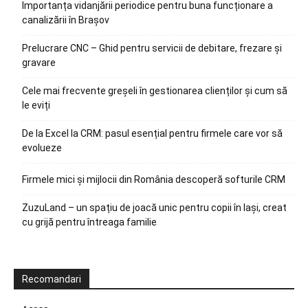
Importanța vidanjării periodice pentru buna funcționare a
canalizării în Brașov
Prelucrare CNC – Ghid pentru servicii de debitare, frezare și
gravare
Cele mai frecvente greșeli în gestionarea clienților și cum să
le eviți
De la Excel la CRM: pasul esențial pentru firmele care vor să
evolueze
Firmele mici și mijlocii din România descoperă softurile CRM
ZuzuLand – un spațiu de joacă unic pentru copii în Iași, creat
cu grijă pentru întreaga familie
Recomandari