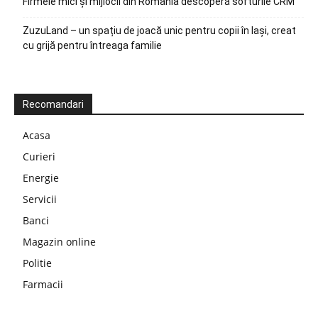
Firmele mici și mijlocii din România descoperă softurile CRM
ZuzuLand – un spațiu de joacă unic pentru copii în Iași, creat
cu grijă pentru întreaga familie
Recomandari
Acasa
Curieri
Energie
Servicii
Banci
Magazin online
Politie
Farmacii