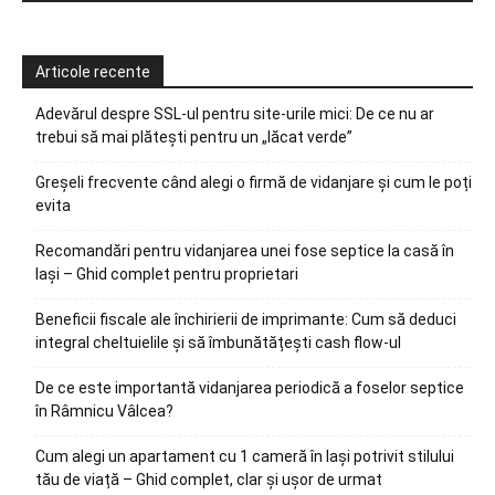
Articole recente
Adevărul despre SSL-ul pentru site-urile mici: De ce nu ar
trebui să mai plătești pentru un „lăcat verde”
Greșeli frecvente când alegi o firmă de vidanjare și cum le poți
evita
Recomandări pentru vidanjarea unei fose septice la casă în
Iași – Ghid complet pentru proprietari
Beneficii fiscale ale închirierii de imprimante: Cum să deduci
integral cheltuielile și să îmbunătățești cash flow-ul
De ce este importantă vidanjarea periodică a foselor septice
în Râmnicu Vâlcea?
Cum alegi un apartament cu 1 cameră în Iași potrivit stilului
tău de viață – Ghid complet, clar și ușor de urmat