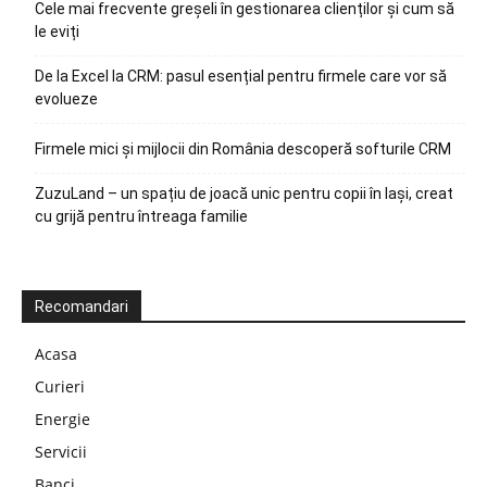
Cele mai frecvente greșeli în gestionarea clienților și cum să
le eviți
De la Excel la CRM: pasul esențial pentru firmele care vor să
evolueze
Firmele mici și mijlocii din România descoperă softurile CRM
ZuzuLand – un spațiu de joacă unic pentru copii în Iași, creat
cu grijă pentru întreaga familie
Recomandari
Acasa
Curieri
Energie
Servicii
Banci