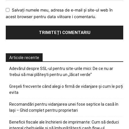
Salvați numele meu, adresa de e-mail și site-ul web în
acest browser pentru data viitoare i comentariu.
Articole recente
Adevărul despre SSL-ul pentru site-urile mici: De ce nu ar
trebui să mai plătești pentru un „lăcat verde”
Greșeli frecvente când alegi o firmă de vidanjare și cum le poți
evita
Recomandări pentru vidanjarea unei fose septice la casă în
Iași – Ghid complet pentru proprietari
Beneficii fiscale ale închirierii de imprimante: Cum să deduci
integral cheltuielile și să îmbunătățești cash flow-ul