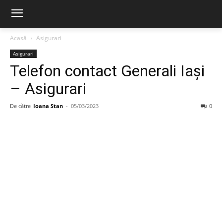
Acasă
Asigurari
Asigurari
Telefon contact Generali Iași
– Asigurari
De către
Ioana Stan
-
05/03/2023
0