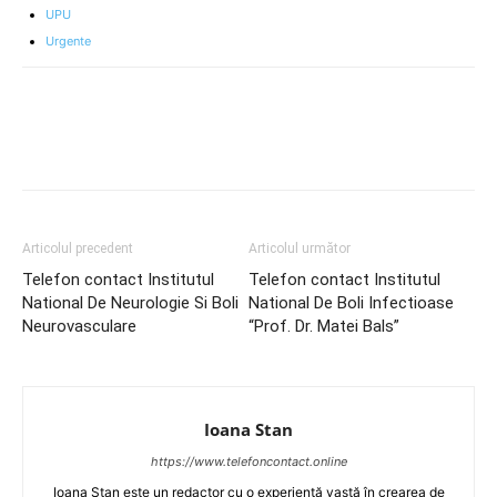
UPU
Urgente
Articolul precedent
Articolul următor
Telefon contact Institutul
Telefon contact Institutul
National De Neurologie Si Boli
National De Boli Infectioase
Neurovasculare
“Prof. Dr. Matei Bals”
Ioana Stan
https://www.telefoncontact.online
Ioana Stan este un redactor cu o experiență vastă în crearea de