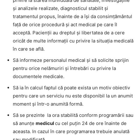
privire la starea individuală de sănătate, investigaţiile
şi analizele realizate, diagnosticul stabilit şi
tratamentul propus, înainte de a îşi da consimţământul
faţă de orice procedură şi act medical pe care îl
acceptă. Pacienţii au dreptul şi libertatea de a cere
oricât de multe informaţii cu privire la situaţia medicală
în care se află.
Să informeze personalul medical şi să solicite sprijin
pentru orice nelămuriri şi întrebări cu privire la
documentele medicale.
Să ia în calcul faptul că poate exista un motiv obiectiv
pentru care un serviciu nu este disponibil la un anumit
moment şi într-o anumită formă.
Să se prezinte la ora stabilită conform programării sau
să anunţe
medicul
cu cel puţin 24 de ore înainte de
aceasta. In cazul în care programarea trebuie anulată
sau modificată.