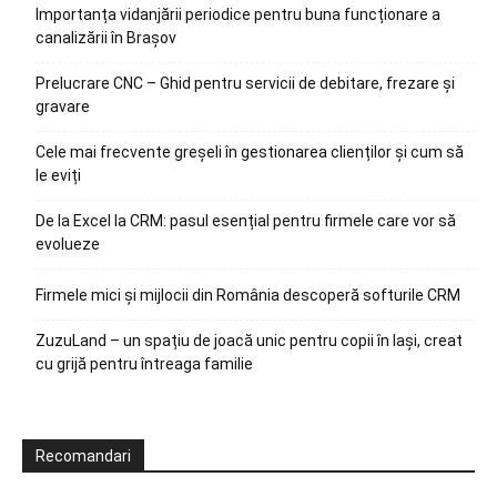
Importanța vidanjării periodice pentru buna funcționare a
canalizării în Brașov
Prelucrare CNC – Ghid pentru servicii de debitare, frezare și
gravare
Cele mai frecvente greșeli în gestionarea clienților și cum să
le eviți
De la Excel la CRM: pasul esențial pentru firmele care vor să
evolueze
Firmele mici și mijlocii din România descoperă softurile CRM
ZuzuLand – un spațiu de joacă unic pentru copii în Iași, creat
cu grijă pentru întreaga familie
Recomandari