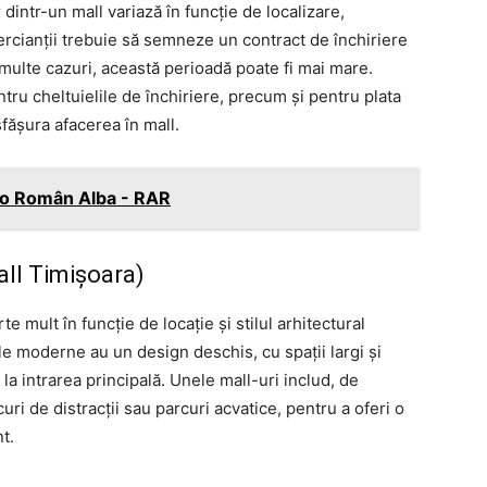
r dintr-un mall variază în funcție de localizare,
ercianții trebuie să semneze un contract de închiriere
 multe cazuri, această perioadă poate fi mai mare.
tru cheltuielile de închiriere, precum și pentru plata
fășura afacerea în mall.
to Român Alba - RAR
Mall Timișoara)
e mult în funcție de locație și stilul arhitectural
le moderne au un design deschis, cu spații largi și
 la intrarea principală. Unele mall-uri includ, de
i de distracții sau parcuri acvatice, pentru a oferi o
t.