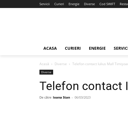
Servicii
Curieri
Energie
Diverse
Cod SWIFT
Resta
ACASA
CURIERI
ENERGIE
SERVIC
Acasă
Diverse
Telefon contact Iulius Mall Timișoa
Diverse
Telefon contact 
De către
Ioana Stan
-
06/03/2023