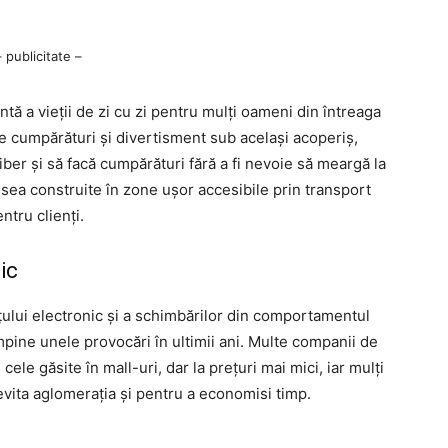
– publicitate –
ntă a vieții de zi cu zi pentru mulți oameni din întreaga
e cumpărături și divertisment sub același acoperiș,
iber și să facă cumpărături fără a fi nevoie să meargă la
desea construite în zone ușor accesibile prin transport
ntru clienți.
ic
țului electronic și a schimbărilor din comportamentul
pine unele provocări în ultimii ani. Multe companii de
le găsite în mall-uri, dar la prețuri mai mici, iar mulți
evita aglomerația și pentru a economisi timp.