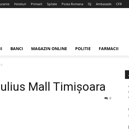
urante
Hoteluri
Primarii
Spitale
Posta Romana
ISJ
Ambasade
CFR
II
BANCI
MAGAZIN ONLINE
POLITIE
FARMACII
ra
Iulius Mall Timișoara
0