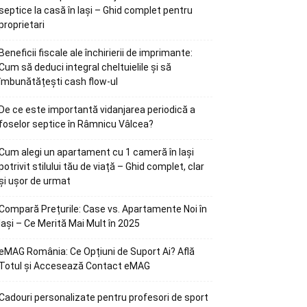
septice la casă în Iași – Ghid complet pentru
proprietari
Beneficii fiscale ale închirierii de imprimante:
Cum să deduci integral cheltuielile și să
îmbunătățești cash flow-ul
De ce este importantă vidanjarea periodică a
foselor septice în Râmnicu Vâlcea?
Cum alegi un apartament cu 1 cameră în Iași
potrivit stilului tău de viață – Ghid complet, clar
și ușor de urmat
Compară Prețurile: Case vs. Apartamente Noi în
Iași – Ce Merită Mai Mult în 2025
eMAG România: Ce Opțiuni de Suport Ai? Află
Totul și Accesează Contact eMAG
Cadouri personalizate pentru profesori de sport