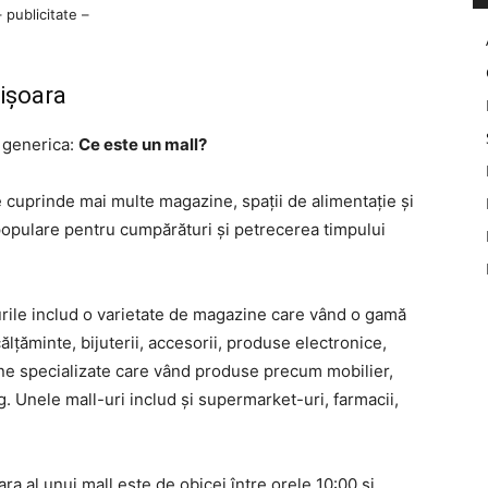
– publicitate –
mișoara
 generica:
Ce este un mall?
 cuprinde mai multe magazine, spații de alimentație și
populare pentru cumpărături și petrecerea timpului
urile includ o varietate de magazine care vând o gamă
lțăminte, bijuterii, accesorii, produse electronice,
zine specializate care vând produse precum mobilier,
 Unele mall-uri includ și supermarket-uri, farmacii,
a al unui mall este de obicei între orele 10:00 și