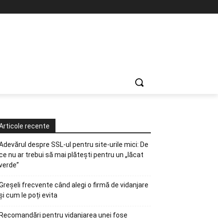
Articole recente
Adevărul despre SSL-ul pentru site-urile mici: De
ce nu ar trebui să mai plătești pentru un „lăcat
verde”
Greșeli frecvente când alegi o firmă de vidanjare
și cum le poți evita
Recomandări pentru vidanjarea unei fose