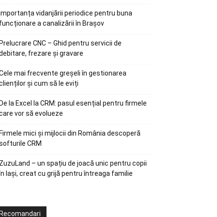
Importanța vidanjării periodice pentru buna
funcționare a canalizării în Brașov
Prelucrare CNC – Ghid pentru servicii de
debitare, frezare și gravare
Cele mai frecvente greșeli în gestionarea
clienților și cum să le eviți
De la Excel la CRM: pasul esențial pentru firmele
care vor să evolueze
Firmele mici și mijlocii din România descoperă
softurile CRM
ZuzuLand – un spațiu de joacă unic pentru copii
în Iași, creat cu grijă pentru întreaga familie
Recomandari