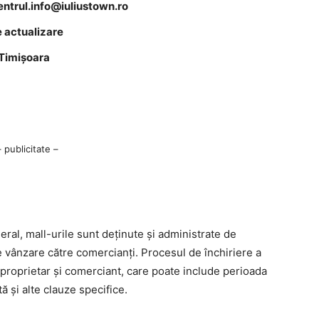
entrul.info@iuliustown.ro
e actualizare
 Timișoara
– publicitate –
eral, mall-urile sunt deținute și administrate de
de vânzare către comercianți. Procesul de închiriere a
e proprietar și comerciant, care poate include perioada
tă și alte clauze specifice.