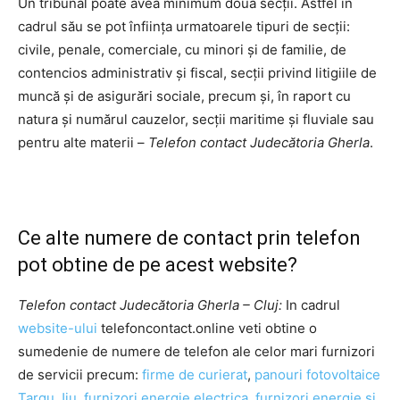
Un tribunal poate avea minimum doua secții. Astfel în
cadrul său se pot înființa urmatoarele tipuri de secții:
civile, penale, comerciale, cu minori și de familie, de
contencios administrativ și fiscal, secții privind litigiile de
muncă și de asigurări sociale, precum și, în raport cu
natura și numărul cauzelor, secții maritime și fluviale sau
pentru alte materii –
Telefon contact Judecătoria Gherla
.
Ce alte numere de contact prin telefon
pot obtine de pe acest website?
Telefon contact Judecătoria Gherla – Cluj:
In cadrul
website-ului
telefoncontact.online veti obtine o
sumedenie de numere de telefon ale celor mari furnizori
de servicii precum:
firme de curierat
,
panouri fotovoltaice
Targu Jiu
,
furnizori energie electrica
,
furnizori energie si