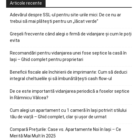
Articole recente
Adevărul despre SSL-ul pentru site-urile mici: De ce nu ar
trebui să mai plătești pentru un „lăcat verde”
Greșeli frecvente când alegi o firmă de vidanjare și cum le poți
evita
Recomandări pentru vidanjarea unei fose septice la casă în
Iași – Ghid complet pentru proprietari
Beneficii fiscale ale închirierii de imprimante: Cum să deduci
integral cheltuielile și să îmbunătățești cash flow-ul
De ce este importantă vidanjarea periodică a foselor septice
în Râmnicu Vâlcea?
Cum alegi un apartament cu 1 cameră în Iași potrivit stilului
tău de viață – Ghid complet, clar și ușor de urmat
Compară Prețurile: Case vs. Apartamente Noi în Iași – Ce
Merită Mai Mult în 2025