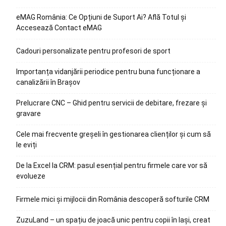
eMAG România: Ce Opțiuni de Suport Ai? Află Totul și
Accesează Contact eMAG
Cadouri personalizate pentru profesori de sport
Importanța vidanjării periodice pentru buna funcționare a
canalizării în Brașov
Prelucrare CNC – Ghid pentru servicii de debitare, frezare și
gravare
Cele mai frecvente greșeli în gestionarea clienților și cum să
le eviți
De la Excel la CRM: pasul esențial pentru firmele care vor să
evolueze
Firmele mici și mijlocii din România descoperă softurile CRM
ZuzuLand – un spațiu de joacă unic pentru copii în Iași, creat