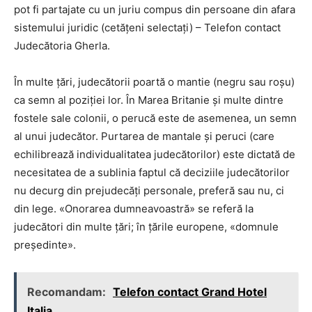
pot fi partajate cu un juriu compus din persoane din afara
sistemului juridic (cetățeni selectați) – Telefon contact
Judecătoria Gherla.
În multe țări, judecătorii poartă o mantie (negru sau roșu)
ca semn al poziției lor. În Marea Britanie și multe dintre
fostele sale colonii, o perucă este de asemenea, un semn
al unui judecător. Purtarea de mantale și peruci (care
echilibrează individualitatea judecătorilor) este dictată de
necesitatea de a sublinia faptul că deciziile judecătorilor
nu decurg din prejudecăți personale, preferă sau nu, ci
din lege. «Onorarea dumneavoastră» se referă la
judecători din multe țări; în țările europene, «domnule
președinte».
Recomandam:
Telefon contact Grand Hotel
Italia