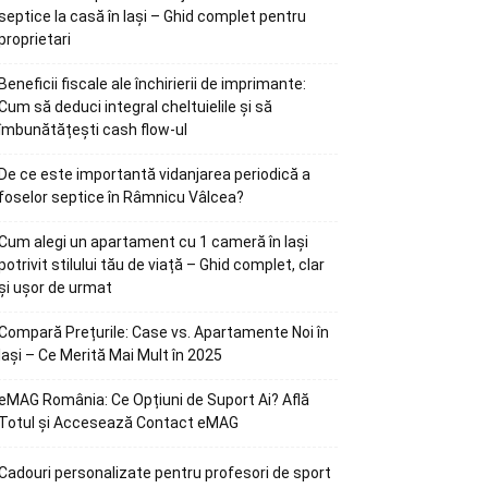
septice la casă în Iași – Ghid complet pentru
proprietari
Beneficii fiscale ale închirierii de imprimante:
Cum să deduci integral cheltuielile și să
îmbunătățești cash flow-ul
De ce este importantă vidanjarea periodică a
foselor septice în Râmnicu Vâlcea?
Cum alegi un apartament cu 1 cameră în Iași
potrivit stilului tău de viață – Ghid complet, clar
și ușor de urmat
Compară Prețurile: Case vs. Apartamente Noi în
Iași – Ce Merită Mai Mult în 2025
eMAG România: Ce Opțiuni de Suport Ai? Află
Totul și Accesează Contact eMAG
Cadouri personalizate pentru profesori de sport