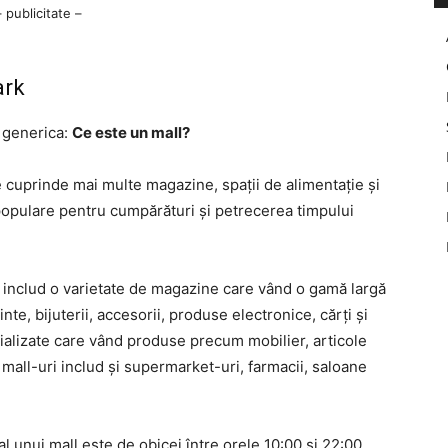
– publicitate –
ark
 generica:
Ce este un mall?
 cuprinde mai multe magazine, spații de alimentație și
populare pentru cumpărături și petrecerea timpului
e includ o varietate de magazine care vând o gamă largă
te, bijuterii, accesorii, produse electronice, cărți și
ializate care vând produse precum mobilier, articole
all-uri includ și supermarket-uri, farmacii, saloane
l unui mall este de obicei între orele 10:00 și 22:00,