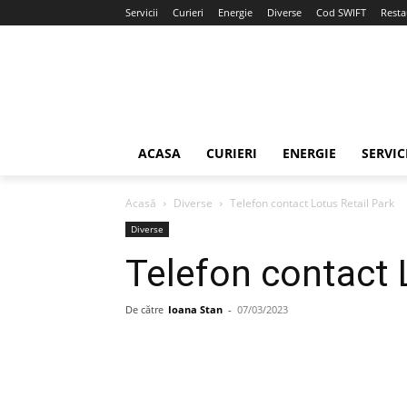
Servicii
Curieri
Energie
Diverse
Cod SWIFT
Resta
ACASA
CURIERI
ENERGIE
SERVIC
Acasă
Diverse
Telefon contact Lotus Retail Park
Diverse
Telefon contact 
De către
Ioana Stan
-
07/03/2023