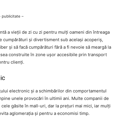
– publicitate –
ntă a vieții de zi cu zi pentru mulți oameni din întreaga
e cumpărături și divertisment sub același acoperiș,
iber și să facă cumpărături fără a fi nevoie să meargă la
desea construite în zone ușor accesibile prin transport
ntru clienți.
ic
țului electronic și a schimbărilor din comportamentul
pine unele provocări în ultimii ani. Multe companii de
le găsite în mall-uri, dar la prețuri mai mici, iar mulți
evita aglomerația și pentru a economisi timp.