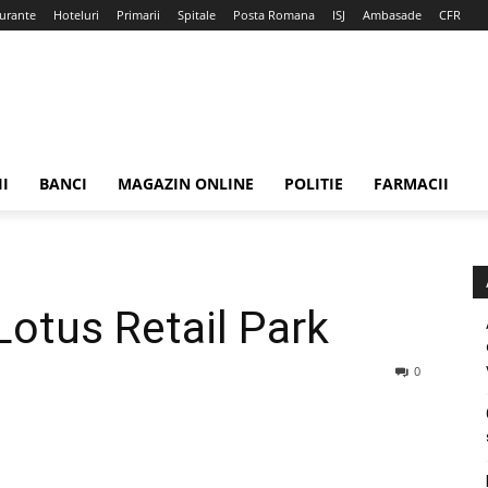
urante
Hoteluri
Primarii
Spitale
Posta Romana
ISJ
Ambasade
CFR
II
BANCI
MAGAZIN ONLINE
POLITIE
FARMACII
Lotus Retail Park
0