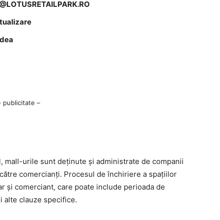
O@LOTUSRETAILPARK.RO
ctualizare
adea
– publicitate –
l, mall-urile sunt deținute și administrate de companii
 către comercianți. Procesul de închiriere a spațiilor
ar și comerciant, care poate include perioada de
și alte clauze specifice.