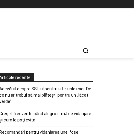
Articole recente
Adevărul despre SSL-ul pentru site-urile mici: De
ce nu ar trebui să mai plătești pentru un „lăcat
verde”
Greșeli frecvente când alegi o firmă de vidanjare
și cum le poți evita
Recomandări pentru vidanjarea unei fose