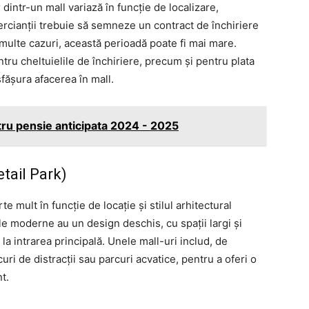
r dintr-un mall variază în funcție de localizare,
ercianții trebuie să semneze un contract de închiriere
 multe cazuri, această perioadă poate fi mai mare.
tru cheltuielile de închiriere, precum și pentru plata
fășura afacerea în mall.
u pensie anticipata 2024 - 2025
etail Park)
e mult în funcție de locație și stilul arhitectural
le moderne au un design deschis, cu spații largi și
 la intrarea principală. Unele mall-uri includ, de
i de distracții sau parcuri acvatice, pentru a oferi o
t.