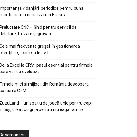
Importanța vidanjării periodice pentru buna
funcționare a canalizării în Brașov
Prelucrare CNC – Ghid pentru servicii de
debitare, frezare și gravare
Cele mai frecvente greșeli în gestionarea
clienților și cum să le eviți
De la Excel la CRM: pasul esențial pentru firmele
care vor să evolueze
Firmele mici și mijlocii din România descoperă
softurile CRM
ZuzuLand – un spațiu de joacă unic pentru copii
în Iași, creat cu grijă pentru întreaga familie
Recomandari