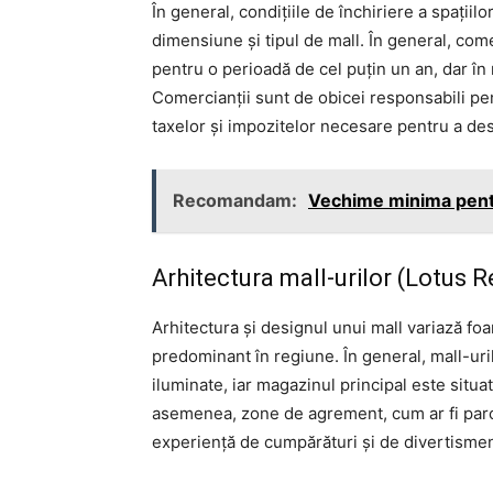
În general, condițiile de închiriere a spațiilo
dimensiune și tipul de mall. În general, com
pentru o perioadă de cel puțin un an, dar în
Comercianții sunt de obicei responsabili pen
taxelor și impozitelor necesare pentru a des
Recomandam:
Vechime minima pentr
Arhitectura mall-urilor (Lotus R
Arhitectura și designul unui mall variază foart
predominant în regiune. În general, mall-uri
iluminate, iar magazinul principal este situat
asemenea, zone de agrement, cum ar fi parcur
experiență de cumpărături și de divertismen