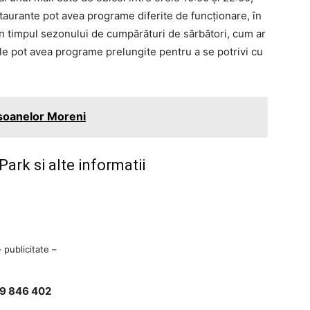
aurante pot avea programe diferite de funcționare, în
. În timpul sezonului de cumpărături de sărbători, cum ar
rile pot avea programe prelungite pentru a se potrivi cu
soanelor Moreni
ark si alte informatii
– publicitate –
39 846 402