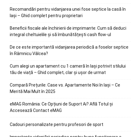
Recomandări pentru vidanjarea unei fose septice la casă în
Iași – Ghid complet pentru proprietari
Beneficii fiscale ale închirierii de imprimante: Cum să deduci
integral cheltuielile și să îmbunătățești cash flow-ul
De ce este importantă vidanjarea periodică a foselor septice
în Râmnicu Vâlcea?
Cum alegi un apartament cu 1 cameră în Iași potrivit stilului
tău de viață – Ghid complet, clar și ușor de urmat
Compară Prețurile: Case vs. Apartamente Noi în Iași – Ce
Merită Mai Mult în 2025
eMAG România: Ce Opțiuni de Suport Ai? Află Totul și
Accesează Contact eMAG
Cadouri personalizate pentru profesori de sport
Importanța vidanjării periodice pentru buna funcționare a