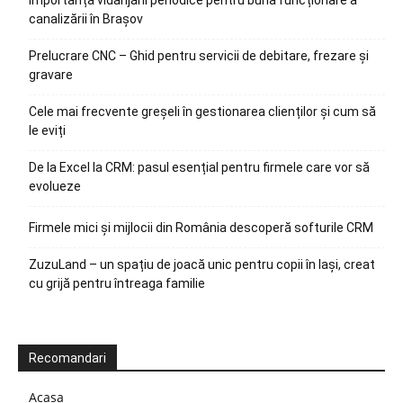
canalizării în Brașov
Prelucrare CNC – Ghid pentru servicii de debitare, frezare și
gravare
Cele mai frecvente greșeli în gestionarea clienților și cum să
le eviți
De la Excel la CRM: pasul esențial pentru firmele care vor să
evolueze
Firmele mici și mijlocii din România descoperă softurile CRM
ZuzuLand – un spațiu de joacă unic pentru copii în Iași, creat
cu grijă pentru întreaga familie
Recomandari
Acasa