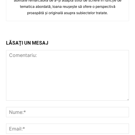
abilitate remarcabilă de a-și adapta stilul de scriere în funcție de
tematica abordată, Ioana reușește să ofere o perspectivă
proaspătă și originală asupra subiectelor tratate.
LĂSAȚI UN MESAJ