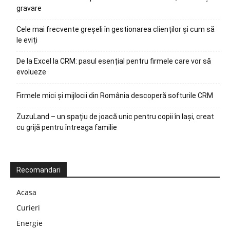
gravare
Cele mai frecvente greșeli în gestionarea clienților și cum să
le eviți
De la Excel la CRM: pasul esențial pentru firmele care vor să
evolueze
Firmele mici și mijlocii din România descoperă softurile CRM
ZuzuLand – un spațiu de joacă unic pentru copii în Iași, creat
cu grijă pentru întreaga familie
Recomandari
Acasa
Curieri
Energie