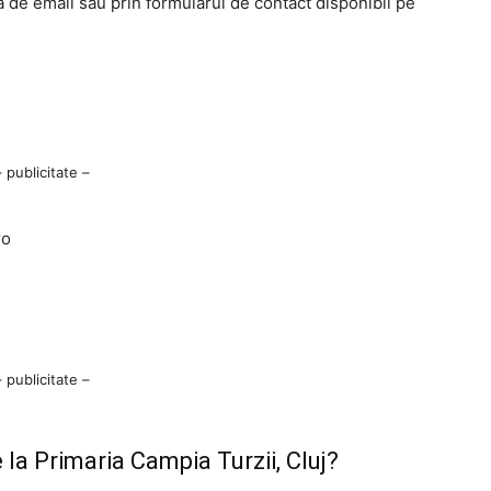
 de email sau prin formularul de contact disponibil pe
– publicitate –
ro
– publicitate –
la Primaria Campia Turzii, Cluj?