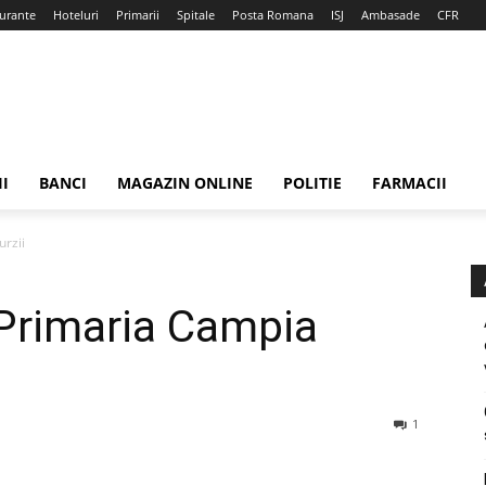
urante
Hoteluri
Primarii
Spitale
Posta Romana
ISJ
Ambasade
CFR
II
BANCI
MAGAZIN ONLINE
POLITIE
FARMACII
urzii
 Primaria Campia
1