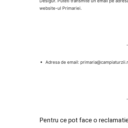
Desigur. Puteti transmite un email pe adresa
website-ul Primariei.
Adresa de email:
primaria@campiaturzii.
Pentru ce pot face o reclamatie 