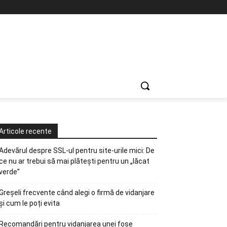
Articole recente
Adevărul despre SSL-ul pentru site-urile mici: De
ce nu ar trebui să mai plătești pentru un „lăcat
verde”
Greșeli frecvente când alegi o firmă de vidanjare
și cum le poți evita
Recomandări pentru vidanjarea unei fose