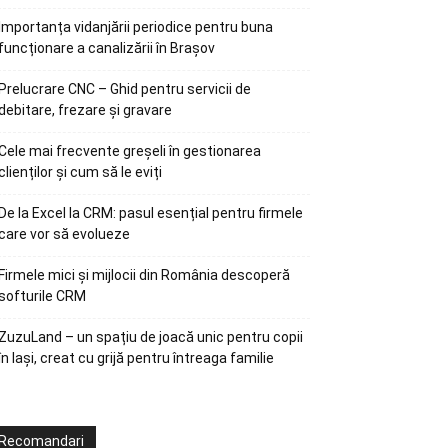
Importanța vidanjării periodice pentru buna
funcționare a canalizării în Brașov
Prelucrare CNC – Ghid pentru servicii de
debitare, frezare și gravare
Cele mai frecvente greșeli în gestionarea
clienților și cum să le eviți
De la Excel la CRM: pasul esențial pentru firmele
care vor să evolueze
Firmele mici și mijlocii din România descoperă
softurile CRM
ZuzuLand – un spațiu de joacă unic pentru copii
în Iași, creat cu grijă pentru întreaga familie
Recomandari