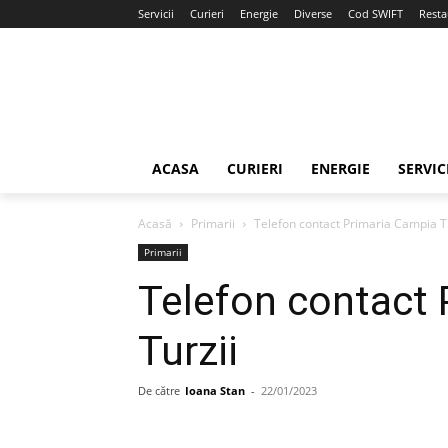
Servicii
Curieri
Energie
Diverse
Cod SWIFT
Resta
ACASA
CURIERI
ENERGIE
SERVIC
Acasă
Primarii
Telefon contact Primaria Campia T
Primarii
Telefon contact
Turzii
De către
Ioana Stan
-
22/01/2023