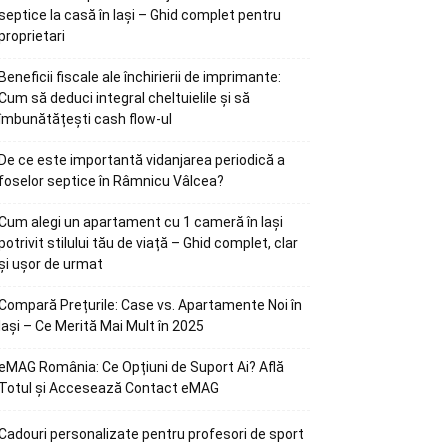
septice la casă în Iași – Ghid complet pentru
proprietari
Beneficii fiscale ale închirierii de imprimante:
Cum să deduci integral cheltuielile și să
îmbunătățești cash flow-ul
De ce este importantă vidanjarea periodică a
foselor septice în Râmnicu Vâlcea?
Cum alegi un apartament cu 1 cameră în Iași
potrivit stilului tău de viață – Ghid complet, clar
și ușor de urmat
Compară Prețurile: Case vs. Apartamente Noi în
Iași – Ce Merită Mai Mult în 2025
eMAG România: Ce Opțiuni de Suport Ai? Află
Totul și Accesează Contact eMAG
Cadouri personalizate pentru profesori de sport