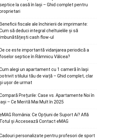
septice la casă în Iași – Ghid complet pentru
proprietari
Beneficii fiscale ale închirierii de imprimante:
Cum să deduci integral cheltuielile și să
îmbunătățești cash flow-ul
De ce este importantă vidanjarea periodică a
foselor septice în Râmnicu Vâlcea?
Cum alegi un apartament cu 1 cameră în Iași
potrivit stilului tău de viață – Ghid complet, clar
și ușor de urmat
Compară Prețurile: Case vs. Apartamente Noi în
Iași – Ce Merită Mai Mult în 2025
eMAG România: Ce Opțiuni de Suport Ai? Află
Totul și Accesează Contact eMAG
Cadouri personalizate pentru profesori de sport