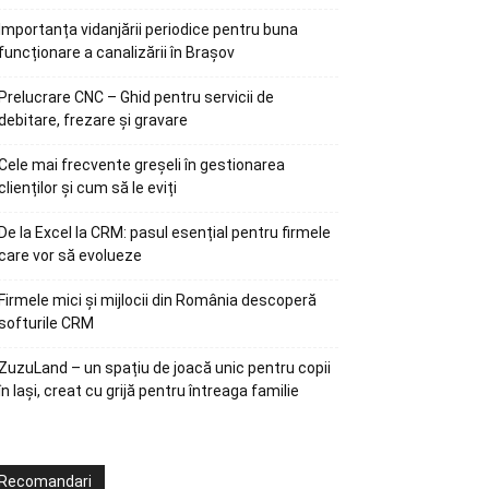
Importanța vidanjării periodice pentru buna
funcționare a canalizării în Brașov
Prelucrare CNC – Ghid pentru servicii de
debitare, frezare și gravare
Cele mai frecvente greșeli în gestionarea
clienților și cum să le eviți
De la Excel la CRM: pasul esențial pentru firmele
care vor să evolueze
Firmele mici și mijlocii din România descoperă
softurile CRM
ZuzuLand – un spațiu de joacă unic pentru copii
în Iași, creat cu grijă pentru întreaga familie
Recomandari