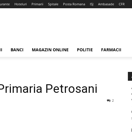
urante
Hoteluri
Primarii
Spitale
Posta Romana
ISJ
Ambasade
CFR
II
BANCI
MAGAZIN ONLINE
POLITIE
FARMACII
Primaria Petrosani
2