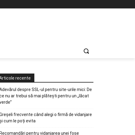
Articole recente
Adevărul despre SSL-ul pentru site-urile mici: De
ce nu ar trebui să mai plătești pentru un „lăcat
verde”
Greșeli frecvente când alegi o firmă de vidanjare
și cum le poți evita
Recomandări pentru vidanjarea unei fose