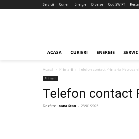
Servicii
Curieri
Energie
Diverse
Cod SWIFT
Resta
ACASA
CURIERI
ENERGIE
SERVIC
Acasă
Primarii
Telefon contact Primaria Petrosani
Primarii
Telefon contact 
De către
Ioana Stan
-
23/01/2023