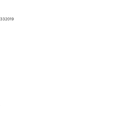
D 332019
o