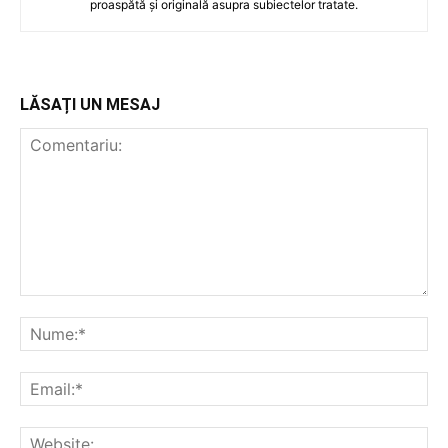
proaspătă și originală asupra subiectelor tratate.
LĂSAȚI UN MESAJ