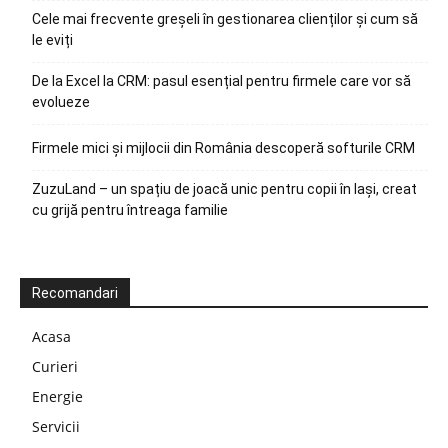
Cele mai frecvente greșeli în gestionarea clienților și cum să
le eviți
De la Excel la CRM: pasul esențial pentru firmele care vor să
evolueze
Firmele mici și mijlocii din România descoperă softurile CRM
ZuzuLand – un spațiu de joacă unic pentru copii în Iași, creat
cu grijă pentru întreaga familie
Recomandari
Acasa
Curieri
Energie
Servicii