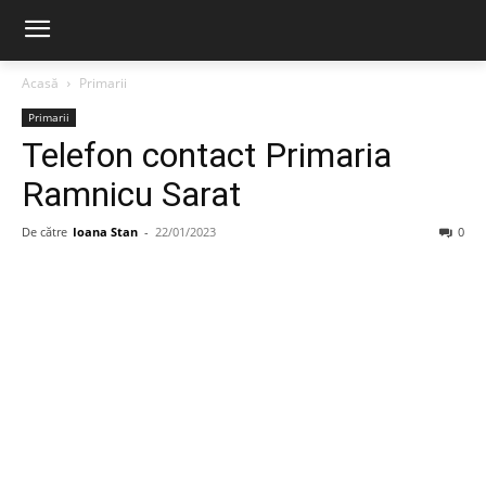
Acasă
Primarii
Primarii
Telefon contact Primaria
Ramnicu Sarat
De către
Ioana Stan
-
22/01/2023
0