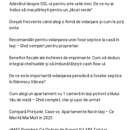
Adevărul despre SSL-ul pentru site-urile mici: De ce nu ar
trebui să mai plătești pentru un „lăcat verde”
Greșeli frecvente când alegi o firmă de vidanjare și cum le poți
evita
Recomandări pentru vidanjarea unei fose septice la casă în
Iași – Ghid complet pentru proprietari
Beneficii fiscale ale închirierii de imprimante: Cum să deduci
integral cheltuielile și să îmbunătățești cash flow-ul
De ce este importantă vidanjarea periodică a foselor septice
în Râmnicu Vâlcea?
Cum alegi un apartament cu 1 cameră în Iași potrivit stilului
tău de viață – Ghid complet, clar și ușor de urmat
Compară Prețurile: Case vs. Apartamente Noi în Iași – Ce
Merită Mai Mult în 2025
eMAG România: Ce Opțiuni de Suport Ai? Află Totul și