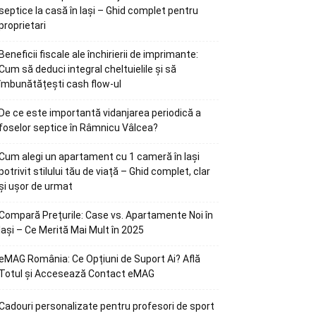
septice la casă în Iași – Ghid complet pentru
proprietari
Beneficii fiscale ale închirierii de imprimante:
Cum să deduci integral cheltuielile și să
îmbunătățești cash flow-ul
De ce este importantă vidanjarea periodică a
foselor septice în Râmnicu Vâlcea?
Cum alegi un apartament cu 1 cameră în Iași
potrivit stilului tău de viață – Ghid complet, clar
și ușor de urmat
Compară Prețurile: Case vs. Apartamente Noi în
Iași – Ce Merită Mai Mult în 2025
eMAG România: Ce Opțiuni de Suport Ai? Află
Totul și Accesează Contact eMAG
Cadouri personalizate pentru profesori de sport