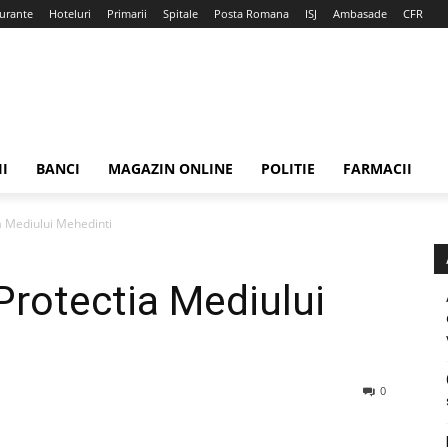
urante
Hoteluri
Primarii
Spitale
Posta Romana
ISJ
Ambasade
CFR
II
BANCI
MAGAZIN ONLINE
POLITIE
FARMACII
a Mediului Mehedinti
Protectia Mediului
0