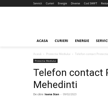
Servicii
Curieri
Energie
Diverse
Cod SWIFT
Resta
ACASA
CURIERI
ENERGIE
SERVIC
Acasă
Protectia Mediului
Telefon contact Protecti
Protectia Mediului
Telefon contact 
Mehedinti
De către
Ioana Stan
-
09/02/2023