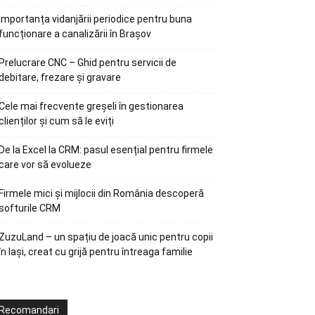
Importanța vidanjării periodice pentru buna
funcționare a canalizării în Brașov
Prelucrare CNC – Ghid pentru servicii de
debitare, frezare și gravare
Cele mai frecvente greșeli în gestionarea
clienților și cum să le eviți
De la Excel la CRM: pasul esențial pentru firmele
care vor să evolueze
Firmele mici și mijlocii din România descoperă
softurile CRM
ZuzuLand – un spațiu de joacă unic pentru copii
în Iași, creat cu grijă pentru întreaga familie
Recomandari