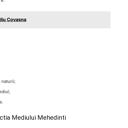
re.
diu Covasna
naturii;
diul;
e.
ctia Mediului Mehedinti