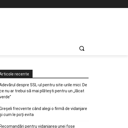
Articole recente
Adevărul despre SSL-ul pentru site-urile mici: De
ce nu ar trebui să mai plătești pentru un „lăcat
verde”
Greșeli frecvente când alegi o firmă de vidanjare
și cum le poți evita
Recomandări pentru vidanjarea unei fose