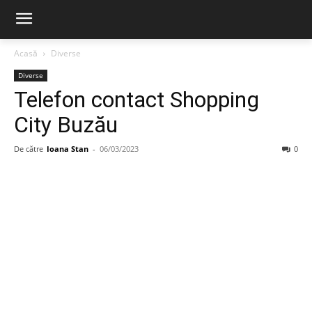
Acasă
Diverse
Diverse
Telefon contact Shopping
City Buzău
De către
Ioana Stan
-
06/03/2023
0