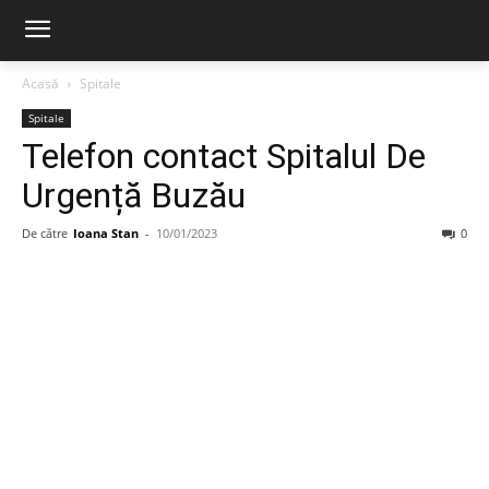
Acasă
Spitale
Spitale
Telefon contact Spitalul De
Urgență Buzău
De către
Ioana Stan
-
10/01/2023
0