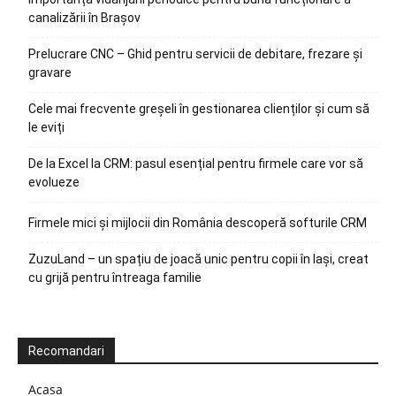
canalizării în Brașov
Prelucrare CNC – Ghid pentru servicii de debitare, frezare și
gravare
Cele mai frecvente greșeli în gestionarea clienților și cum să
le eviți
De la Excel la CRM: pasul esențial pentru firmele care vor să
evolueze
Firmele mici și mijlocii din România descoperă softurile CRM
ZuzuLand – un spațiu de joacă unic pentru copii în Iași, creat
cu grijă pentru întreaga familie
Recomandari
Acasa