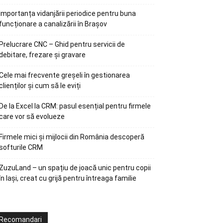
Importanța vidanjării periodice pentru buna
funcționare a canalizării în Brașov
Prelucrare CNC – Ghid pentru servicii de
debitare, frezare și gravare
Cele mai frecvente greșeli în gestionarea
clienților și cum să le eviți
De la Excel la CRM: pasul esențial pentru firmele
care vor să evolueze
Firmele mici și mijlocii din România descoperă
softurile CRM
ZuzuLand – un spațiu de joacă unic pentru copii
în Iași, creat cu grijă pentru întreaga familie
Recomandari