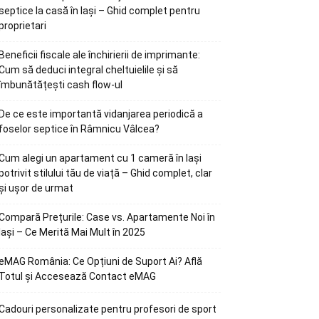
septice la casă în Iași – Ghid complet pentru
proprietari
Beneficii fiscale ale închirierii de imprimante:
Cum să deduci integral cheltuielile și să
îmbunătățești cash flow-ul
De ce este importantă vidanjarea periodică a
foselor septice în Râmnicu Vâlcea?
Cum alegi un apartament cu 1 cameră în Iași
potrivit stilului tău de viață – Ghid complet, clar
și ușor de urmat
Compară Prețurile: Case vs. Apartamente Noi în
Iași – Ce Merită Mai Mult în 2025
eMAG România: Ce Opțiuni de Suport Ai? Află
Totul și Accesează Contact eMAG
Cadouri personalizate pentru profesori de sport