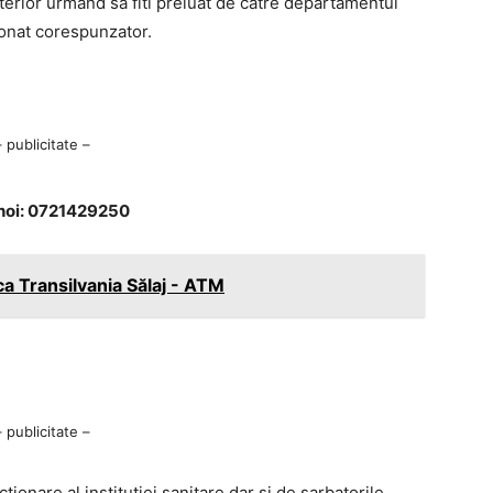
Ulterior urmand sa fiti preluat de catre departamentul
ctionat corespunzator.
– publicitate –
ohoi: 0721429250
a Transilvania Sălaj - ATM
– publicitate –
ionare al institutiei sanitare dar si de sarbatorile