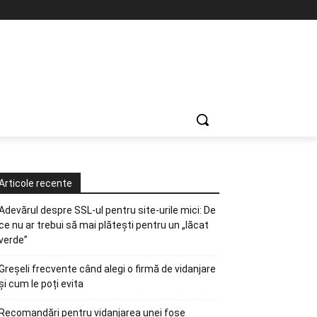
Articole recente
Adevărul despre SSL-ul pentru site-urile mici: De
ce nu ar trebui să mai plătești pentru un „lăcat
verde”
Greșeli frecvente când alegi o firmă de vidanjare
și cum le poți evita
Recomandări pentru vidanjarea unei fose