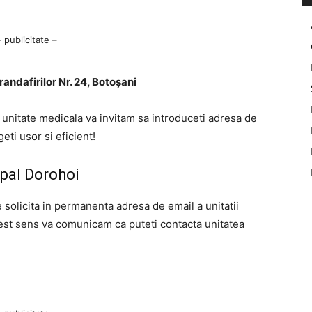
– publicitate –
randafirilor Nr. 24, Botoșani
a unitate medicala va invitam sa introduceti adresa de
ti usor si eficient!
ipal Dorohoi
e solicita in permanenta adresa de email a unitatii
cest sens va comunicam ca puteti contacta unitatea