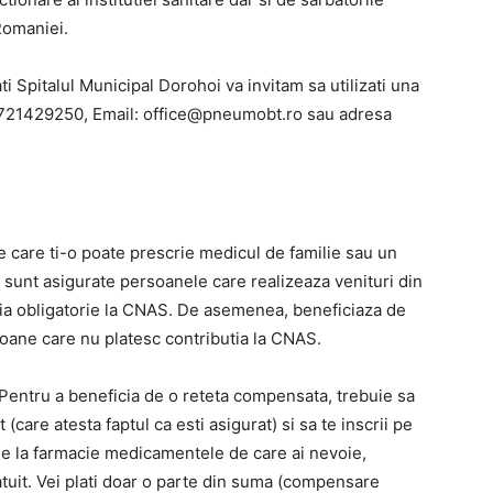
Romaniei.
ati Spitalul Municipal Dorohoi va invitam sa utilizati una
 0721429250, Email:
office@pneumobt.ro
sau adresa
e care ti-o poate prescrie medicul de familie sau un
t sunt asigurate persoanele care realizeaza venituri din
utia obligatorie la CNAS. De asemenea, beneficiaza de
soane care nu platesc contributia la CNAS.
 Pentru a beneficia de o reteta compensata, trebuie sa
care atesta faptul ca esti asigurat) si sa te inscrii pe
 de la farmacie medicamentele de care ai nevoie,
uit. Vei plati doar o parte din suma (compensare