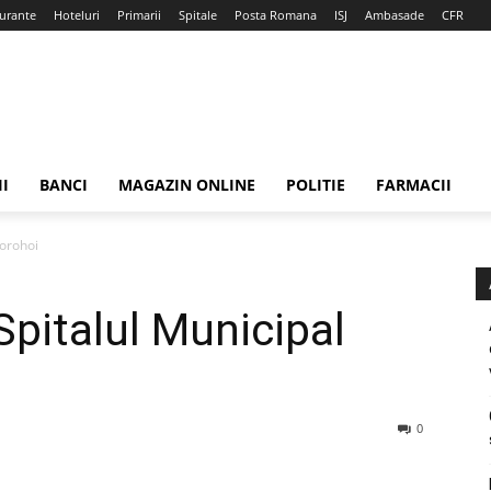
urante
Hoteluri
Primarii
Spitale
Posta Romana
ISJ
Ambasade
CFR
II
BANCI
MAGAZIN ONLINE
POLITIE
FARMACII
Dorohoi
Spitalul Municipal
0