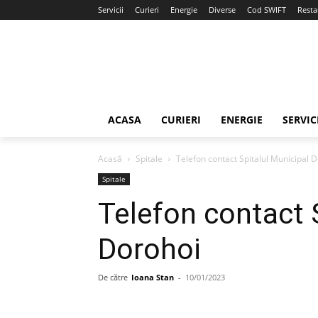
Servicii
Curieri
Energie
Diverse
Cod SWIFT
Resta
ACASA
CURIERI
ENERGIE
SERVIC
Acasă
Spitale
Telefon contact Spitalul Municipal 
Spitale
Telefon contact 
Dorohoi
De către
Ioana Stan
-
10/01/2023