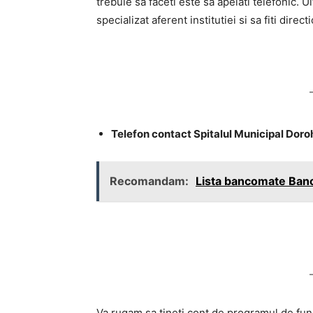
trebuie sa faceti este sa apelati telefonic. 
specializat aferent institutiei si sa fiti dire
Telefon contact Spitalul Municipal Dor
Recomandam:
Lista bancomate Banc
Va rugam sa tineti cont de programul de funct