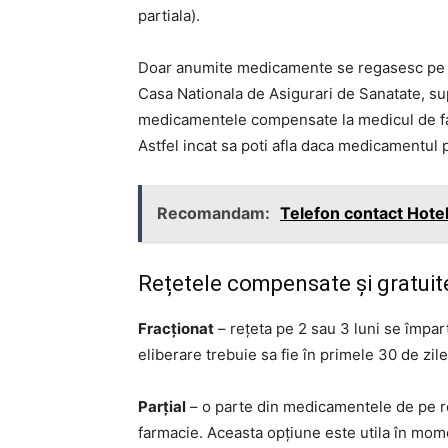
partiala).
Doar anumite medicamente se regasesc pe li
Casa Nationala de Asigurari de Sanatate, supo
medicamentele compensate la medicul de famil
Astfel incat sa poti afla daca medicamentul p
Recomandam:
Telefon contact Hot
Rețetele compensate și gratuite 
Fracționat
– rețeta pe 2 sau 3 luni se împart
eliberare trebuie sa fie în primele 30 de zile
Parțial
– o parte din medicamentele de pe rețe
farmacie. Aceasta opțiune este utila în mo