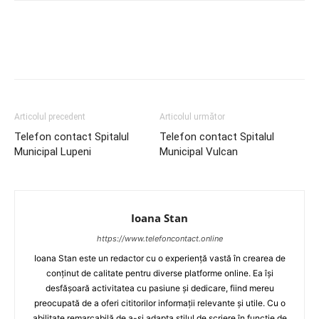
Articolul precedent
Articolul următor
Telefon contact Spitalul
Telefon contact Spitalul
Municipal Lupeni
Municipal Vulcan
Ioana Stan
https://www.telefoncontact.online
Ioana Stan este un redactor cu o experiență vastă în crearea de
conținut de calitate pentru diverse platforme online. Ea își
desfășoară activitatea cu pasiune și dedicare, fiind mereu
preocupată de a oferi cititorilor informații relevante și utile. Cu o
abilitate remarcabilă de a-și adapta stilul de scriere în funcție de