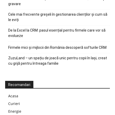
gravare
Cele mai frecvente greșeli în gestionarea clienților și cum să
le eviți
De la Excel la CRM: pasul esențial pentru firmele care vor să
evolueze
Firmele mici și mijlocii din România descoperă softurile CRM
ZuzuLand – un spațiu de joacă unic pentru copii în Iași, creat
cu grijă pentru întreaga familie
Recomandari
Acasa
Curieri
Energie