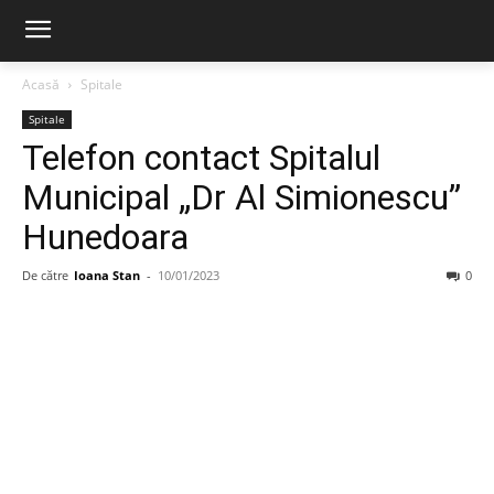
Acasă
Spitale
Spitale
Telefon contact Spitalul
Municipal „Dr Al Simionescu”
Hunedoara
De către
Ioana Stan
-
10/01/2023
0