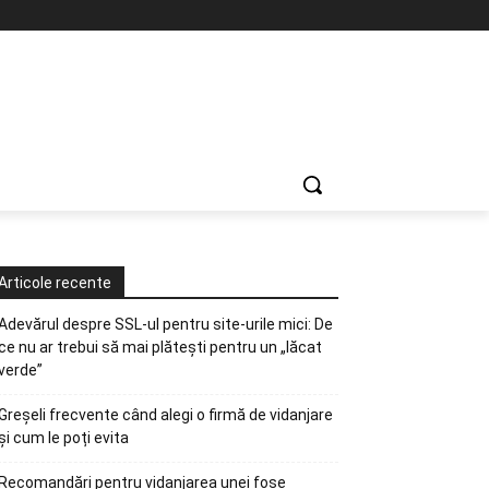
Articole recente
Adevărul despre SSL-ul pentru site-urile mici: De
ce nu ar trebui să mai plătești pentru un „lăcat
verde”
Greșeli frecvente când alegi o firmă de vidanjare
și cum le poți evita
Recomandări pentru vidanjarea unei fose