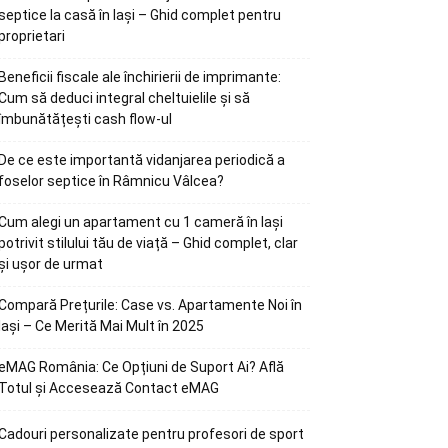
septice la casă în Iași – Ghid complet pentru
proprietari
Beneficii fiscale ale închirierii de imprimante:
Cum să deduci integral cheltuielile și să
îmbunătățești cash flow-ul
De ce este importantă vidanjarea periodică a
foselor septice în Râmnicu Vâlcea?
Cum alegi un apartament cu 1 cameră în Iași
potrivit stilului tău de viață – Ghid complet, clar
și ușor de urmat
Compară Prețurile: Case vs. Apartamente Noi în
Iași – Ce Merită Mai Mult în 2025
eMAG România: Ce Opțiuni de Suport Ai? Află
Totul și Accesează Contact eMAG
Cadouri personalizate pentru profesori de sport