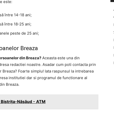
te este:
ă între 14-18 ani;
ă între 18-25 ani;
anele peste de 25 ani;
oanelor Breaza
ersoanelor din Breaza?
Aceasta este una din
adresa redactiei noastre. Asadar cum poti contacta prin
r Breaza? Foarte simplu! Iata raspunsul la intrebarea
resa institutiei dar si programul de functionare al
din Breaza.
 Bistrița-Năsăud - ATM