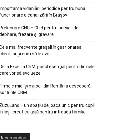
Importanța vidanjării periodice pentru buna
funcționare a canalizării în Brașov
Prelucrare CNC – Ghid pentru servicii de
debitare, frezare și gravare
Cele mai frecvente greșeli în gestionarea
clienților și cum să le eviți
De la Excel la CRM: pasul esențial pentru firmele
care vor să evolueze
Firmele mici și mijlocii din România descoperă
softurile CRM
ZuzuLand – un spațiu de joacă unic pentru copii
în Iași, creat cu grijă pentru întreaga familie
Recomandari