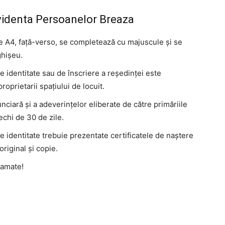
videnta Persoanelor Breaza
ie A4, față-verso, se completează cu majuscule și se
ghișeu.
e identitate sau de înscriere a reședinței este
oprietarii spațiului de locuit.
unciară și a adeverințelor eliberate de către primăriile
echi de 30 de zile.
e identitate trebuie prezentate certificatele de naştere
original şi copie.
ramate!