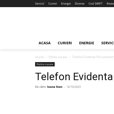
Servicii
Curieri
Energie
Diverse
Cod SWIFT
Resta
ACASA
CURIERI
ENERGIE
SERVIC
Acasă
Politia Locala
Telefon Evidenta Persoanelo
Politia Locala
Telefon Evidenta
De către
Ioana Stan
-
16/10/2023