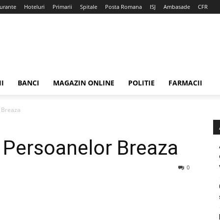
urante
Hoteluri
Primarii
Spitale
Posta Romana
ISJ
Ambasade
CFR
II
BANCI
MAGAZIN ONLINE
POLITIE
FARMACII
r Breaza
 Persoanelor Breaza
0