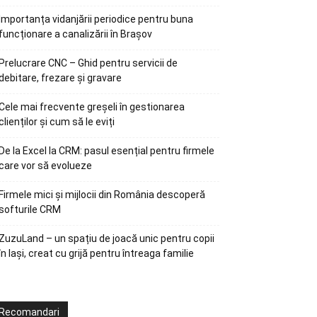
Importanța vidanjării periodice pentru buna
funcționare a canalizării în Brașov
Prelucrare CNC – Ghid pentru servicii de
debitare, frezare și gravare
Cele mai frecvente greșeli în gestionarea
clienților și cum să le eviți
De la Excel la CRM: pasul esențial pentru firmele
care vor să evolueze
Firmele mici și mijlocii din România descoperă
softurile CRM
ZuzuLand – un spațiu de joacă unic pentru copii
în Iași, creat cu grijă pentru întreaga familie
Recomandari