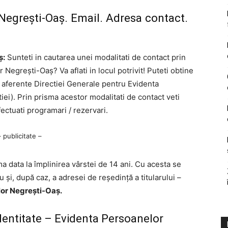
Negrești-Oaș. Email. Adresa contact.
ș:
Sunteti in cautarea unei modalitati de contact prin
Negrești-Oaș? Va aflati in locul potrivit! Puteti obtine
n aferente Directiei Generale pentru Evidenta
ei). Prin prisma acestor modalitati de contact veti
ectuati programari / rezervari.
– publicitate –
a data la împlinirea vârstei de 14 ani. Cu acesta se
u şi, după caz, a adresei de reşedinţă a titularului –
lor Negrești-Oaș.
identitate – Evidenta Persoanelor