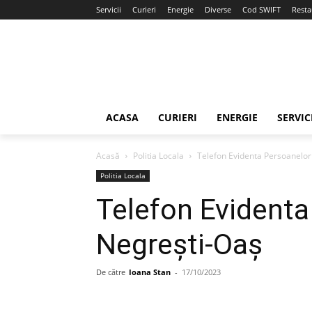
Servicii
Curieri
Energie
Diverse
Cod SWIFT
Resta
ACASA
CURIERI
ENERGIE
SERVIC
Acasă
Politia Locala
Telefon Evidenta Persoanelor
Politia Locala
Telefon Evidenta
Negrești-Oaș
De către
Ioana Stan
-
17/10/2023