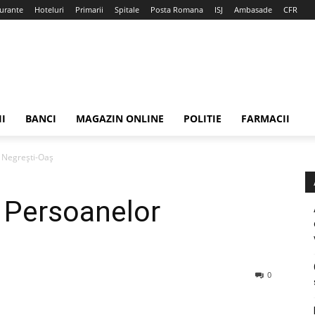
urante
Hoteluri
Primarii
Spitale
Posta Romana
ISJ
Ambasade
CFR
II
BANCI
MAGAZIN ONLINE
POLITIE
FARMACII
 Negrești-Oaș
 Persoanelor
0