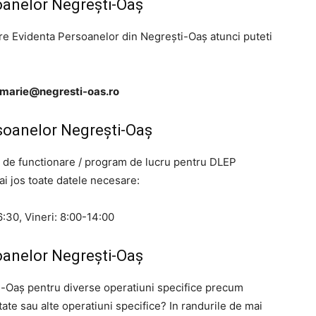
oanelor Negrești-Oaș
tre Evidenta Persoanelor din Negrești-Oaș atunci puteti
imarie@negresti-oas.ro
soanelor Negrești-Oaș
mul de functionare / program de lucru pentru DLEP
ai jos toate datele necesare:
:30, Vineri: 8:00-14:00
oanelor Negrești-Oaș
ti-Oaș pentru diverse operatiuni specifice precum
tate sau alte operatiuni specifice? In randurile de mai