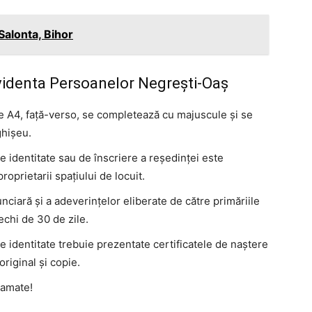
Salonta, Bihor
videnta Persoanelor Negrești-Oaș
ie A4, față-verso, se completează cu majuscule și se
ghișeu.
e identitate sau de înscriere a reședinței este
oprietarii spațiului de locuit.
unciară și a adeverințelor eliberate de către primăriile
echi de 30 de zile.
e identitate trebuie prezentate certificatele de naştere
original şi copie.
ramate!