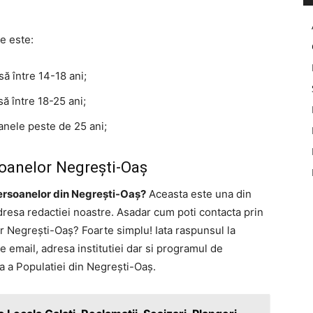
te este:
ă între 14-18 ani;
ă între 18-25 ani;
anele peste de 25 ani;
oanelor Negrești-Oaș
ersoanelor din Negrești-Oaș?
Aceasta este una din
adresa redactiei noastre. Asadar cum poti contacta prin
r Negrești-Oaș? Foarte simplu! Iata raspunsul la
de email, adresa institutiei dar si programul de
a a Populatiei din Negrești-Oaș.