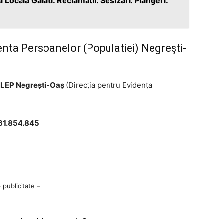
a Locala Galati. Reclamatii. Sesizari. Plangeri.
enta Persoanelor (Populatiei) Negrești-
LEP Negrești-Oaș
(Direcţia pentru Evidenţa
261.854.845
– publicitate –