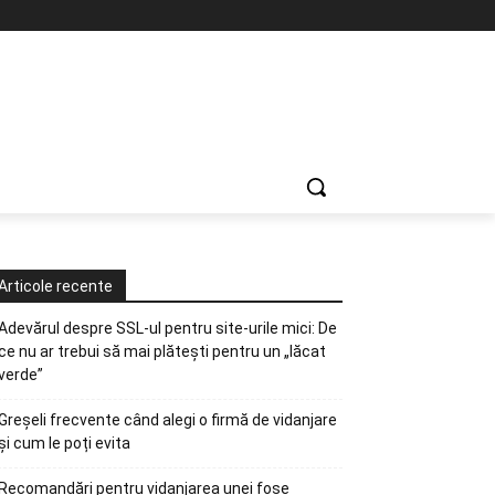
Articole recente
Adevărul despre SSL-ul pentru site-urile mici: De
ce nu ar trebui să mai plătești pentru un „lăcat
verde”
Greșeli frecvente când alegi o firmă de vidanjare
și cum le poți evita
Recomandări pentru vidanjarea unei fose