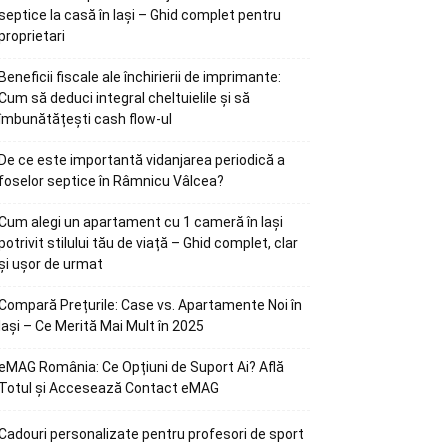
septice la casă în Iași – Ghid complet pentru
proprietari
Beneficii fiscale ale închirierii de imprimante:
Cum să deduci integral cheltuielile și să
îmbunătățești cash flow-ul
De ce este importantă vidanjarea periodică a
foselor septice în Râmnicu Vâlcea?
Cum alegi un apartament cu 1 cameră în Iași
potrivit stilului tău de viață – Ghid complet, clar
și ușor de urmat
Compară Prețurile: Case vs. Apartamente Noi în
Iași – Ce Merită Mai Mult în 2025
eMAG România: Ce Opțiuni de Suport Ai? Află
Totul și Accesează Contact eMAG
Cadouri personalizate pentru profesori de sport