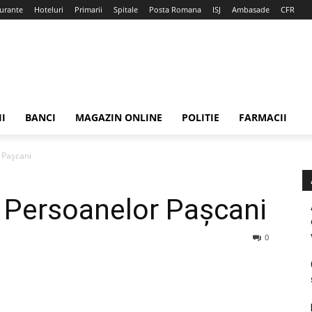
urante
Hoteluri
Primarii
Spitale
Posta Romana
ISJ
Ambasade
CFR
II
BANCI
MAGAZIN ONLINE
POLITIE
FARMACII
 Pașcani
 Persoanelor Pașcani
0