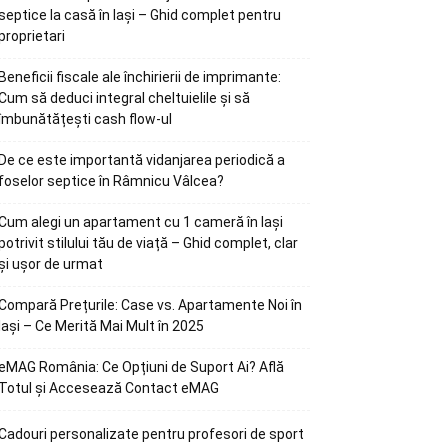
septice la casă în Iași – Ghid complet pentru
proprietari
Beneficii fiscale ale închirierii de imprimante:
Cum să deduci integral cheltuielile și să
îmbunătățești cash flow-ul
De ce este importantă vidanjarea periodică a
foselor septice în Râmnicu Vâlcea?
Cum alegi un apartament cu 1 cameră în Iași
potrivit stilului tău de viață – Ghid complet, clar
și ușor de urmat
Compară Prețurile: Case vs. Apartamente Noi în
Iași – Ce Merită Mai Mult în 2025
eMAG România: Ce Opțiuni de Suport Ai? Află
Totul și Accesează Contact eMAG
Cadouri personalizate pentru profesori de sport