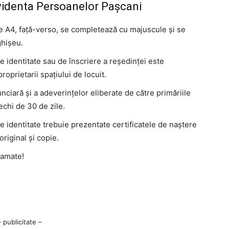
videnta Persoanelor Pașcani
ie A4, față-verso, se completează cu majuscule și se
ghișeu.
e identitate sau de înscriere a reședinței este
oprietarii spațiului de locuit.
unciară și a adeverințelor eliberate de către primăriile
echi de 30 de zile.
e identitate trebuie prezentate certificatele de naştere
original şi copie.
ramate!
– publicitate –