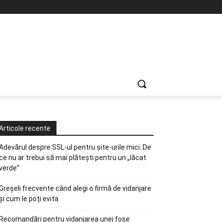
Articole recente
Adevărul despre SSL-ul pentru site-urile mici: De
ce nu ar trebui să mai plătești pentru un „lăcat
verde”
Greșeli frecvente când alegi o firmă de vidanjare
și cum le poți evita
Recomandări pentru vidanjarea unei fose