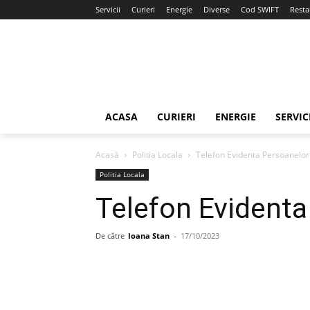
Servicii
Curieri
Energie
Diverse
Cod SWIFT
Resta
ACASA
CURIERI
ENERGIE
SERVIC
Acasă
Politia Locala
Telefon Evidenta Persoanelor
Politia Locala
Telefon Evidenta
De către
Ioana Stan
-
17/10/2023