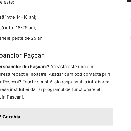
te este:
ă între 14-18 ani;
ă între 18-25 ani;
anele peste de 25 ani;
oanelor Pașcani
ersoanelor din Pașcani?
Aceasta este una din
adresa redactiei noastre. Asadar cum poti contacta prin
r Pașcani? Foarte simplu! Iata raspunsul la intrebarea
resa institutiei dar si programul de functionare al
din Pașcani.
F Corabia