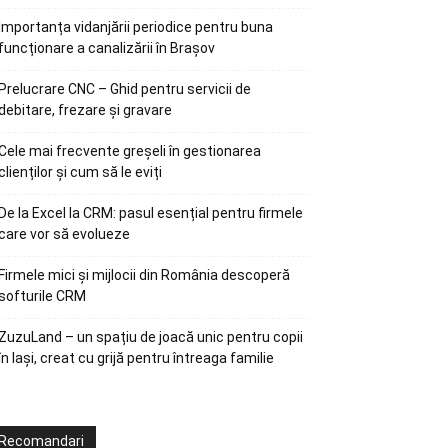
Importanța vidanjării periodice pentru buna
funcționare a canalizării în Brașov
Prelucrare CNC – Ghid pentru servicii de
debitare, frezare și gravare
Cele mai frecvente greșeli în gestionarea
clienților și cum să le eviți
De la Excel la CRM: pasul esențial pentru firmele
care vor să evolueze
Firmele mici și mijlocii din România descoperă
softurile CRM
ZuzuLand – un spațiu de joacă unic pentru copii
în Iași, creat cu grijă pentru întreaga familie
Recomandari