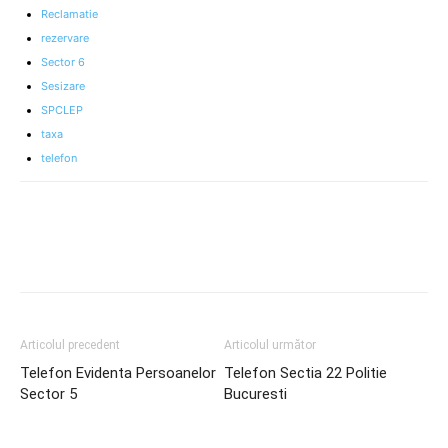
Reclamatie
rezervare
Sector 6
Sesizare
SPCLEP
taxa
telefon
Articolul precedent
Articolul următor
Telefon Evidenta Persoanelor
Telefon Sectia 22 Politie
Sector 5
Bucuresti