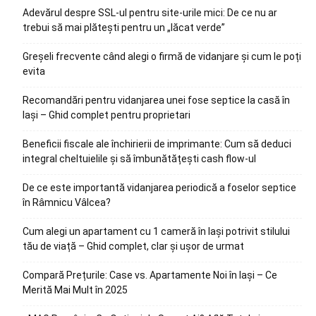
Adevărul despre SSL-ul pentru site-urile mici: De ce nu ar
trebui să mai plătești pentru un „lăcat verde”
Greșeli frecvente când alegi o firmă de vidanjare și cum le poți
evita
Recomandări pentru vidanjarea unei fose septice la casă în
Iași – Ghid complet pentru proprietari
Beneficii fiscale ale închirierii de imprimante: Cum să deduci
integral cheltuielile și să îmbunătățești cash flow-ul
De ce este importantă vidanjarea periodică a foselor septice
în Râmnicu Vâlcea?
Cum alegi un apartament cu 1 cameră în Iași potrivit stilului
tău de viață – Ghid complet, clar și ușor de urmat
Compară Prețurile: Case vs. Apartamente Noi în Iași – Ce
Merită Mai Mult în 2025