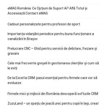
eMAG România: Ce Opțiuni de Suport Ai? Află Totul și
Accesează Contact eMAG
Cadouri personalizate pentru profesori de sport
Importanța vidanjării periodice pentru buna funcționare a
canalizării în Brașov
Prelucrare CNC – Ghid pentru servicii de debitare, frezare și
gravare
Cele mai frecvente greșeli în gestionarea clienților și cum să
le eviți
De la Excel la CRM: pasul esențial pentru firmele care vor să
evolueze
Firmele mici și mijlocii din România descoperă softurile CRM
ZuzuLand – un spațiu de joacă unic pentru copii în Iași, creat