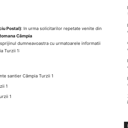
ciu Postal)
: In urma solicitarilor repetate venite din
 Romana Câmpia
sprijinul dumneavoastra cu urmatoarele informatii
 Turzii 1:
inte santier Câmpia Turzii 1
ii 1
rzii 1