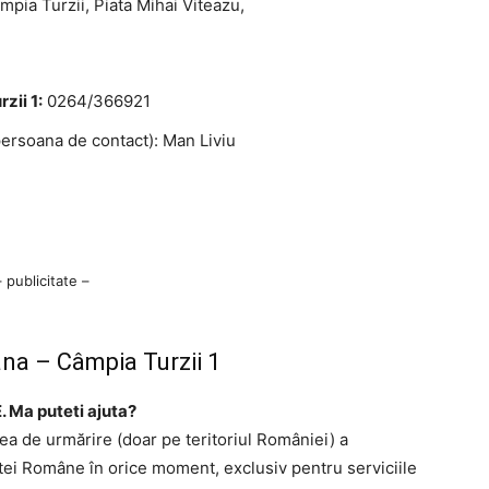
pia Turzii, Piata Mihai Viteazu,
zii 1:
0264/366921
ersoana de contact): Man Liviu
– publicitate –
na – Câmpia Turzii 1
. Ma puteti ajuta?
tea de urmărire (doar pe teritoriul României) a
ştei Române în orice moment, exclusiv pentru serviciile