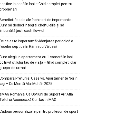
septice la casă în Iași – Ghid complet pentru
proprietari
Beneficii fiscale ale închirierii de imprimante:
Cum să deduci integral cheltuielile și să
îmbunătățești cash flow-ul
De ce este importantă vidanjarea periodică a
foselor septice în Râmnicu Vâlcea?
Cum alegi un apartament cu 1 cameră în Iași
potrivit stilului tău de viață – Ghid complet, clar
și ușor de urmat
Compară Prețurile: Case vs. Apartamente Noi în
Iași – Ce Merită Mai Mult în 2025
eMAG România: Ce Opțiuni de Suport Ai? Află
Totul și Accesează Contact eMAG
Cadouri personalizate pentru profesori de sport