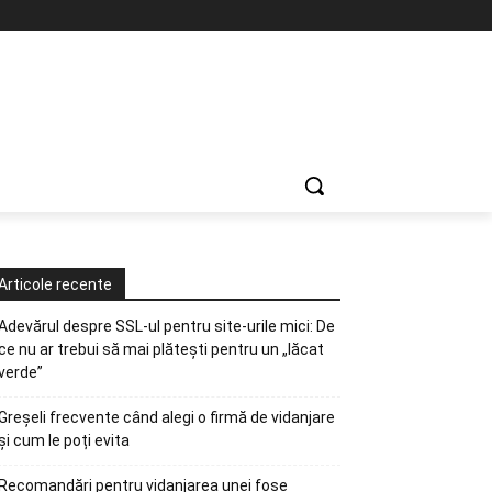
Articole recente
Adevărul despre SSL-ul pentru site-urile mici: De
ce nu ar trebui să mai plătești pentru un „lăcat
verde”
Greșeli frecvente când alegi o firmă de vidanjare
și cum le poți evita
Recomandări pentru vidanjarea unei fose