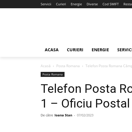
Servicii
Curieri
Energie
Diverse
Cod SWIFT
Resta
ACASA
CURIERI
ENERGIE
SERVIC
Acasă
Posta Romana
Telefon Posta Romana Câmpia
Posta Romana
Telefon Posta R
1 – Oficiu Postal
De către
Ioana Stan
-
07/02/2023