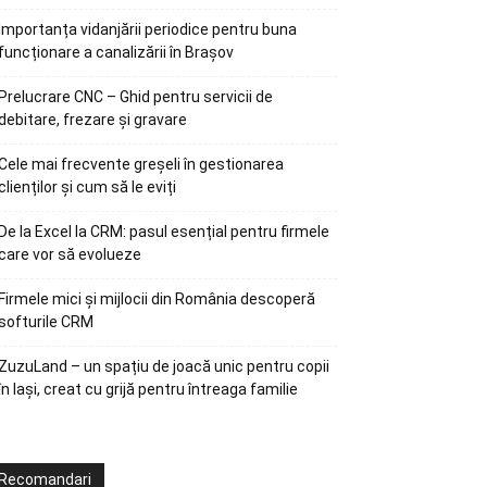
Importanța vidanjării periodice pentru buna
funcționare a canalizării în Brașov
Prelucrare CNC – Ghid pentru servicii de
debitare, frezare și gravare
Cele mai frecvente greșeli în gestionarea
clienților și cum să le eviți
De la Excel la CRM: pasul esențial pentru firmele
care vor să evolueze
Firmele mici și mijlocii din România descoperă
softurile CRM
ZuzuLand – un spațiu de joacă unic pentru copii
în Iași, creat cu grijă pentru întreaga familie
Recomandari