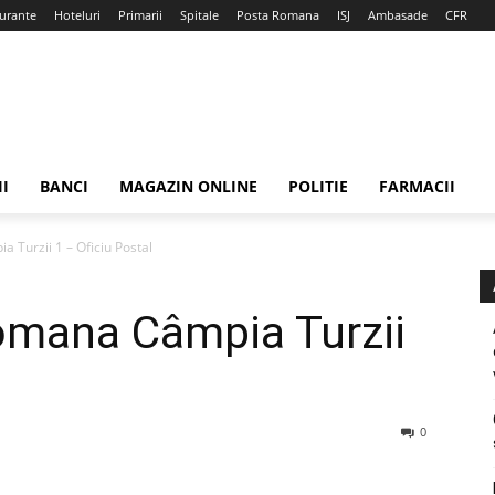
urante
Hoteluri
Primarii
Spitale
Posta Romana
ISJ
Ambasade
CFR
II
BANCI
MAGAZIN ONLINE
POLITIE
FARMACII
 Turzii 1 – Oficiu Postal
omana Câmpia Turzii
0