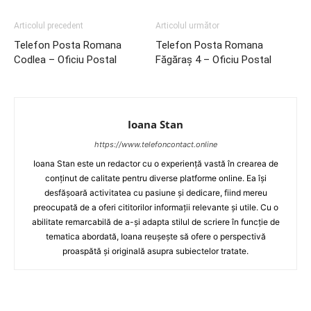
Articolul precedent
Articolul următor
Telefon Posta Romana
Telefon Posta Romana
Codlea – Oficiu Postal
Făgăraş 4 – Oficiu Postal
Ioana Stan
https://www.telefoncontact.online
Ioana Stan este un redactor cu o experiență vastă în crearea de
conținut de calitate pentru diverse platforme online. Ea își
desfășoară activitatea cu pasiune și dedicare, fiind mereu
preocupată de a oferi cititorilor informații relevante și utile. Cu o
abilitate remarcabilă de a-și adapta stilul de scriere în funcție de
tematica abordată, Ioana reușește să ofere o perspectivă
proaspătă și originală asupra subiectelor tratate.