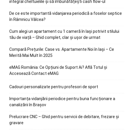
integral cheltuielile și să îmbunătățești cash flow-ul
De ce este importantă vidanjarea periodică a foselor septice
în Râmnicu Vâlcea?
Cum alegi un apartament cu 1 cameră în Iași potrivit stilului
tău de viață – Ghid complet, clar și ușor de urmat
Compară Prețurile: Case vs. Apartamente Noi în Iași – Ce
Merită Mai Mult în 2025
eMAG România: Ce Opțiuni de Suport Ai? Află Totul și
Accesează Contact eMAG
Cadouri personalizate pentru profesori de sport
Importanța vidanjării periodice pentru buna funcționare a
canalizării în Brașov
Prelucrare CNC – Ghid pentru servicii de debitare, frezare și
gravare