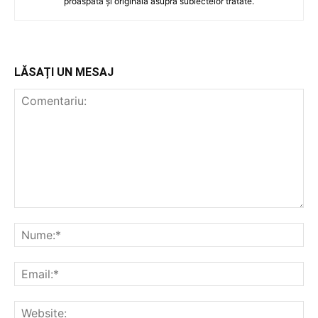
proaspătă și originală asupra subiectelor tratate.
LĂSAȚI UN MESAJ