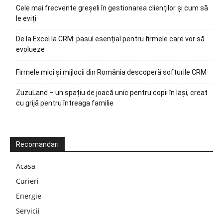
Cele mai frecvente greșeli în gestionarea clienților și cum să
le eviți
De la Excel la CRM: pasul esențial pentru firmele care vor să
evolueze
Firmele mici și mijlocii din România descoperă softurile CRM
ZuzuLand – un spațiu de joacă unic pentru copii în Iași, creat
cu grijă pentru întreaga familie
Recomandari
Acasa
Curieri
Energie
Servicii